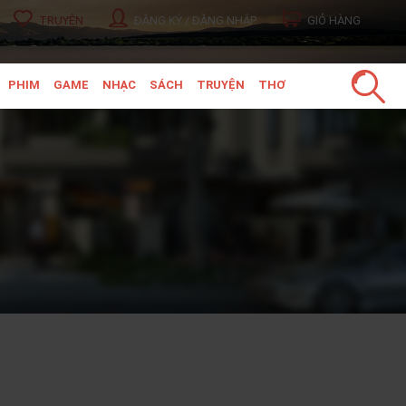
TRUYỆN
ĐĂNG KÝ / ĐĂNG NHẬP
GIỎ HÀNG
PHIM
GAME
NHẠC
SÁCH
TRUYỆN
THƠ