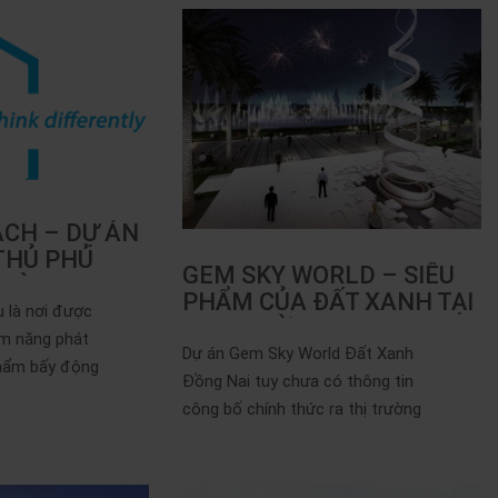
ACH – DỰ ÁN
 THỦ PHỦ
GEM SKY WORLD – SIÊU
TRÀM
PHẨM CỦA ĐẤT XANH TẠI
 là nơi được
THỊ TRƯỜNG BĐS LONG…
ềm năng phát
Dự án Gem Sky World Đất Xanh
 phẩm bấy động
Đồng Nai tuy chưa có thông tin
công bố chính thức ra thị trường
như...