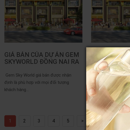
GIÁ BÁN CỦA DỰ ÁN GEM
SỰ ĐA DẠNG 
SKYWORLD ĐỒNG NAI RA
SẢN PHẨM C
SAO?
GEM SKY WO
Gem Sky World giá bán được nhận
Dự án Đất Xanh Lon
định là phù hợp với mọi đối tượng
mô diện tích rộng tớ
khách hàng...
ngay vị trí...
1
2
3
4
5
>