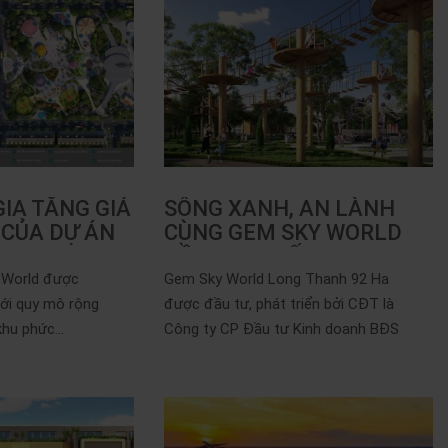
IA TĂNG GIÁ
SỐNG XANH, AN LÀNH
Í CỦA DỰ ÁN
CÙNG GEM SKY WORLD
ĐỒNG NAI ĐẤT XANH
 World được
Gem Sky World Long Thanh 92 Ha
với quy mô rộng
được đầu tư, phát triển bởi CĐT là
hu phức...
Công ty CP Đầu tư Kinh doanh BĐS
Hà An...