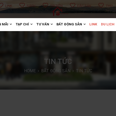
LINK
SÁCH
TRUYỆN
ĐẶC SẢN
THƠ
 MÃI
TẠP CHÍ
TƯ VẤN
BẤT ĐỘNG SẢN
LINK
DU LỊCH
TIN TỨC
HOME
BẤT ĐỘNG SẢN
TIN TỨC