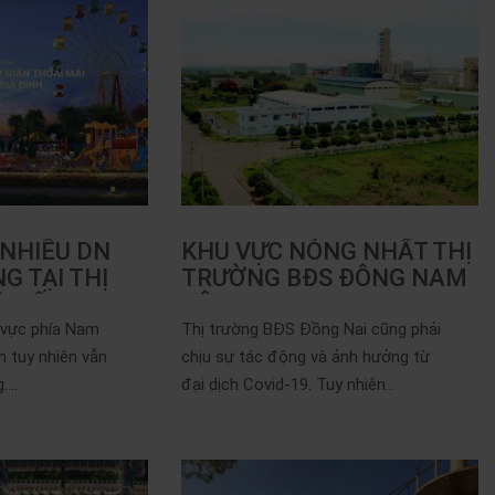
 NHIỀU DN
KHU VỰC NÓNG NHẤT THỊ
G TẠI THỊ
TRƯỜNG BĐS ĐÔNG NAM
 ĐẤT KHU…
BỘ
 vực phía Nam
Thị trường BĐS Đồng Nai cũng phải
n tuy nhiên vẫn
chịu sự tác động và ảnh hưởng từ
...
đại dịch Covid-19. Tuy nhiên...