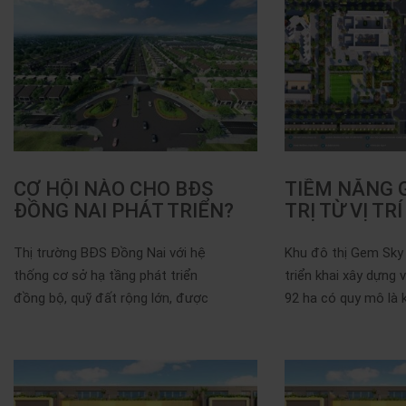
CƠ HỘI NÀO CHO BĐS
TIỀM NĂNG G
ĐỒNG NAI PHÁT TRIỂN?
TRỊ TỪ VỊ TR
GEM SKY…
Thị trường BĐS Đồng Nai với hệ
Khu đô thị Gem Sky
thống cơ sở hạ tầng phát triển
triển khai xây dựng 
đồng bộ, quỹ đất rộng lớn, được
92 ha có quy mô là k
quy...