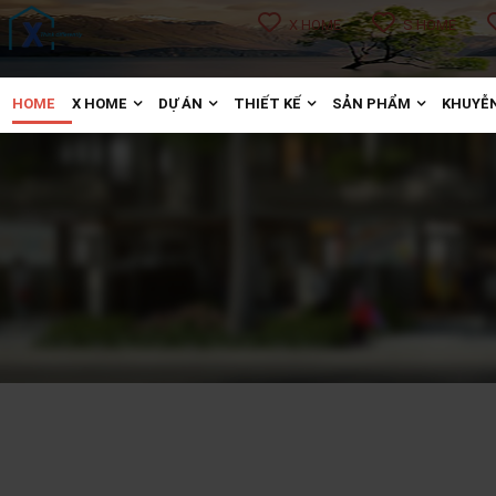
X HOME
S HOME
HOME
X HOME
DỰ ÁN
THIẾT KẾ
SẢN PHẨM
KHUYỄN