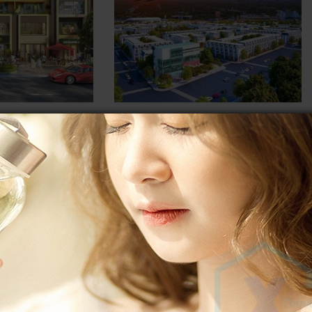
LOẠI HÌNH
LỢI THẾ CỦA GEM SKY
ỦA DỰ ÁN
WORLD MANG LẠI CHO
RLD
KHÁCH HÀNG
g Thành có quy
Gem sky world mở bán với hàng
i 92 ha tọa lạc
loạt những lợi thế hội tụ đã đem lại
cho khách hàng và...