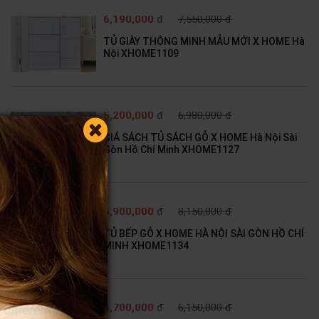
6,190,000
đ
7,550,000 đ
TỦ GIÀY THÔNG MINH MẪU MỚI X HOME Hà
Nội XHOME1109
5,200,000
đ
6,980,000 đ
GIÁ SÁCH TỦ SÁCH GỖ X HOME Hà Nội Sài
Gòn Hồ Chí Minh XHOME1127
6,900,000
đ
8,150,000 đ
TỦ BẾP GỖ X HOME HÀ NỘI SÀI GÒN HỒ CHÍ
MINH XHOME1134
4,700,000
đ
6,150,000 đ