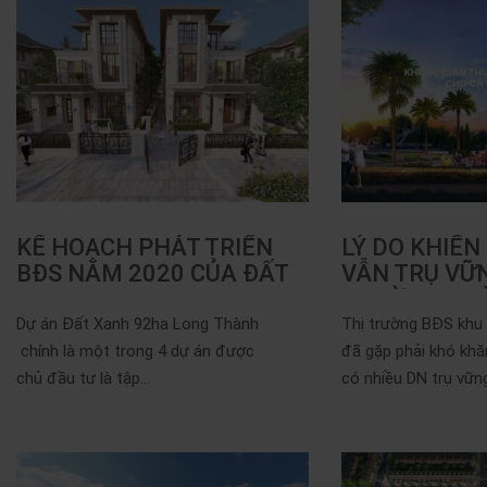
KẾ HOẠCH PHÁT TRIỂN
LÝ DO KHIẾN
BĐS NĂM 2020 CỦA ĐẤT
VẪN TRỤ VỮN
XANH GROUP
TRƯỜNG NHÀ
Dự án Đất Xanh 92ha Long Thành
Thị trường BĐS khu
chính là một trong 4 dự án được
đã gặp phải khó khă
chủ đầu tư là tập...
có nhiều DN trụ vững.