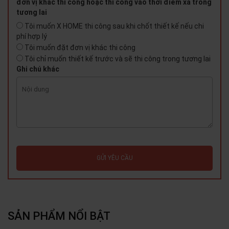
đơn vị khác thi công hoặc thi công vào thời điểm xa trong
tương lai
Tôi muốn X HOME thi công sau khi chốt thiết kế nếu chi
phí hợp lý
Tôi muốn đặt đơn vị khác thi công
Tôi chỉ muốn thiết kế trước và sẽ thi công trong tương lai
Ghi chú khác
GỬI YÊU CẦU
SẢN PHẨM NỔI BẬT