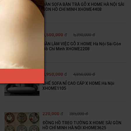
BÀN SOFA BÀN TRÀ GỖ X HOME HÀ NỘI SÀI
GÒN HỒ CHÍ MINH XHOME4408
4,500,000
đ
5,390,000 đ
BÀN LÀM VIỆC GỖ X HOME Hà Nội Sài Gòn
Hồ Chí Minh XHOME2208
3,950,000
đ
4,850,000 đ
GHẾ SOFA NỈ CAO CẤP X HOME Hà Nội
XHOME1105
220,000
đ
385,000 đ
ĐỒNG HỒ TREO TƯỜNG X HOME SÀI GÒN
HỒ CHÍ MINH HÀ NỘI XHOME3625