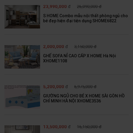
23,990,000
đ
26,090,000 đ
S HOME Combo mẫu nội thất phòng ngủ cho
bé đẹp hiện đại tiện dụng SHOME6822
2,000,000
đ
3,150,000 đ
GHẾ SOFA NỈ CAO CẤP X HOME Hà Nội
XHOME1108
5,200,000
đ
6,975,000 đ
GIƯỜNG NGỦ CHO BÉ X HOME SÀI GÒN HỒ
CHÍ MINH HÀ NỘI XHOME3536
13,500,000
đ
16,150,000 đ