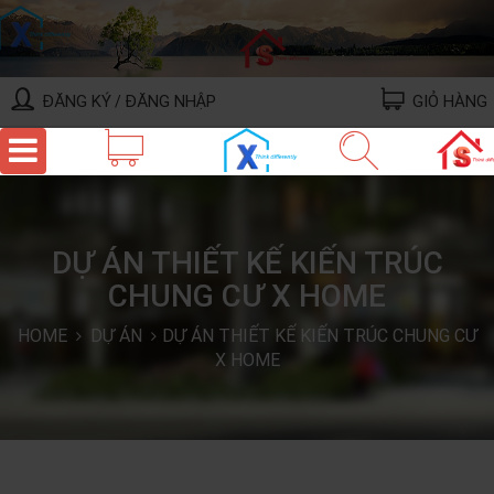
ĐĂNG KÝ
ĐĂNG NHẬP
GIỎ HÀNG
/
DỰ ÁN THIẾT KẾ KIẾN TRÚC
CHUNG CƯ X HOME
HOME
DỰ ÁN
DỰ ÁN THIẾT KẾ KIẾN TRÚC CHUNG CƯ
X HOME