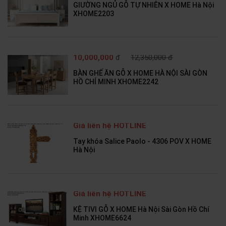
GIƯỜNG NGỦ GỖ TỰ NHIÊN X HOME Hà Nội
XHOME2203
10,000,000
đ
12,350,000 đ
BÀN GHẾ ĂN GỖ X HOME HÀ NỘI SÀI GÒN
HỒ CHÍ MINH XHOME2242
Giá liên hệ HOTLINE
Tay khóa Salice Paolo - 4306 POV X HOME
Hà Nội
Giá liên hệ HOTLINE
KỆ TIVI GỖ X HOME Hà Nội Sài Gòn Hồ Chí
Minh XHOME6624