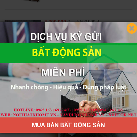
4,200,000
đ
6,500,000 đ
BỘ BÀN ĂN ASHLEY 4 GHẾ X HOME Hà Nội
XHOME6601
12,000,000
đ
15,150,000 đ
GIƯỜNG NGỦ GỖ TỰ NHIÊN X HOME Hà Nội
XHOME3318
MUA BÁN BẤT ĐỘNG SẢN