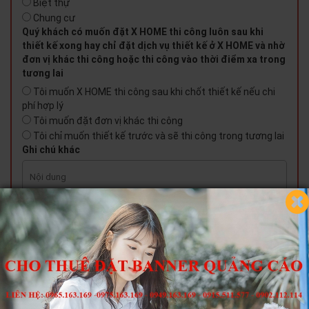
Biệt thự
Chung cư
Quý khách có muốn đặt X HOME thi công luôn sau khi
thiết kế xong hay chỉ đặt dịch vụ thiết kế ở X HOME và nhờ
đơn vị khác thi công hoặc thi công vào thời điểm xa trong
tương lai
Tôi muốn X HOME thi công sau khi chốt thiết kế nếu chi
phí hợp lý
Tôi muốn đặt đơn vị khác thi công
Tôi chỉ muốn thiết kế trước và sẽ thi công trong tương lai
Ghi chú khác
GỬI YÊU CẦU