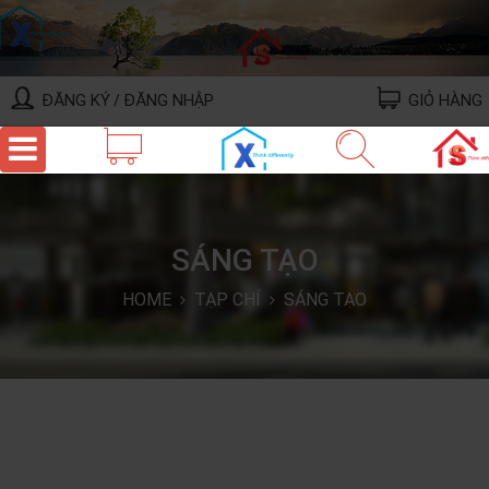
ĐĂNG KÝ
ĐĂNG NHẬP
GIỎ HÀNG
/
SÁNG TẠO
HOME
TẠP CHÍ
SÁNG TẠO