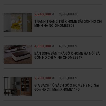
2,240,000
đ
2,915,000 đ
TRANH TRANG TRÍ X HOME SÀI GÒN HỒ CHÍ
MINH HÀ NỘI XHOME3803
4,800,000
đ
6,150,000 đ
BÀN SOFA BÀN TRÀ GỖ X HOME HÀ NỘI SÀI
GÒN HỒ CHÍ MINH XHOME3347
2,700,000
đ
3,780,000 đ
GIÁ SÁCH TỦ SÁCH GỖ X HOME Hà Nội Sài
Gòn Hồ Chí Minh XHOME1140