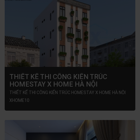
THIẾT KẾ THI CÔNG KIẾN TRÚC
HOMESTAY X HOME HÀ NỘI
XHOME10
THIẾT KẾ THI CÔNG KIẾN TRÚC HOMESTAY X HOME HÀ NỘI
XHOME10