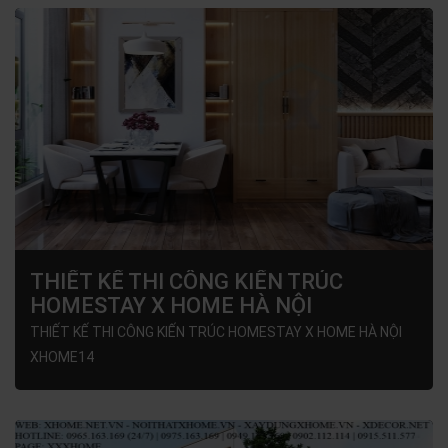
THIẾT KẾ THI CÔNG KIẾN TRÚC
HOMESTAY X HOME HÀ NỘI
XHOME14
THIẾT KẾ THI CÔNG KIẾN TRÚC HOMESTAY X HOME HÀ NỘI
XHOME14