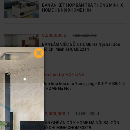
BÀN ĂN KẾT HỢP BÀN TRÀ THÔNG MINH X
HOME Hà Nội XHOME1104
8,500,000
đ
10,050,000 đ
BÀN LÀM VIỆC GỖ X HOME Hà Nội Sài Gòn
Hồ Chí Minh XHOME2214
Giá liên hệ HOTLINE
Đôn hoa hoa nhỏ Yumujiang - KD-Y-H9301-2
X HOME Hà Nội
12,000,000
đ
14,580,000 đ
BÀN GHẾ ĂN GỖ X HOME HÀ NỘI SÀI GÒN
HỒ CHÍ MINH XHOME3319