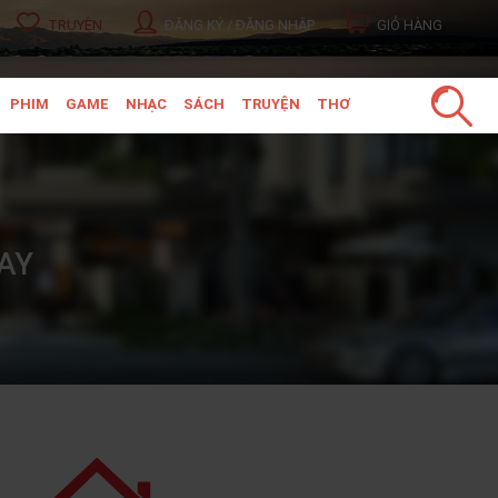
TRUYỆN
ĐĂNG KÝ / ĐĂNG NHẬP
GIỎ HÀNG
PHIM
GAME
NHẠC
SÁCH
TRUYỆN
THƠ
AY