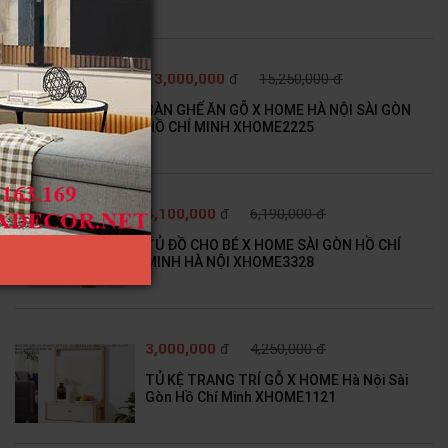
13,000,000
đ
15,250,000 đ
BÀN GHẾ ĂN GỖ X HOME HÀ NỘI SÀI GÒN
HỒ CHÍ MINH XHOME2225
4,100,000
đ
6,190,000 đ
TỦ ĐỒ CHO BÉ X HOME SÀI GÒN HỒ CHÍ
MINH HÀ NỘI XHOME3328
3,000,000
đ
4,250,000 đ
TỦ KỆ TRANG TRÍ GỖ X HOME Hà Nội Sài
Gòn Hồ Chí Minh XHOME1121