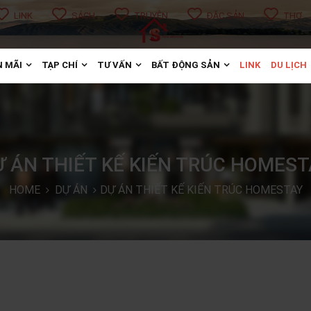
LINK
SÁCH
TRUYỆN
ĐẶC SẢN
THƠ
 MÃI
TẠP CHÍ
TƯ VẤN
BẤT ĐỘNG SẢN
LINK
DU LỊCH
Ự ÁN THIẾT KẾ KIẾN TRÚC HOMEST
HOME
DỰ ÁN
DỰ ÁN THIẾT KẾ KIẾN TRÚC HOMESTAY