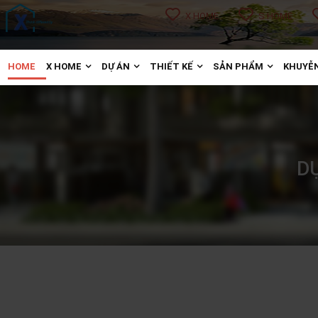
X HOME
S HOME
HOME
X HOME
DỰ ÁN
THIẾT KẾ
SẢN PHẨM
KHUYỄN
D