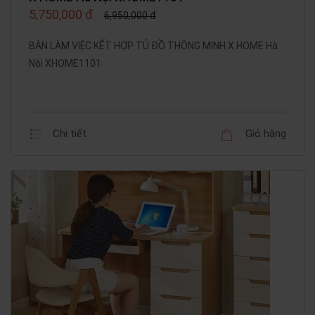
5,750,000 đ
6,950,000 đ
BÀN LÀM VIỆC KẾT HỢP TỦ ĐỒ THÔNG MINH X HOME Hà
Nội XHOME1101
Chi tiết
Giỏ hàng