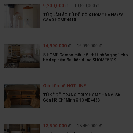
9,200,000
đ
10,590,000 đ
TỦ QUẦN ÁO TỦ ĐỒ GỖ X HOME Hà Nội Sài
Gòn XHOME4410
14,990,000
đ
16,090,000 đ
S HOME Combo mẫu nội thất phòng ngủ cho
bé đẹp hiện đại tiện dụng SHOME6819
Giá liên hệ HOTLINE
TỦ KỆ GỖ TRANG TRÍ X HOME Hà Nội Sài
Gòn Hồ Chí Minh XHOME4433
13,500,000
đ
15,450,000 đ