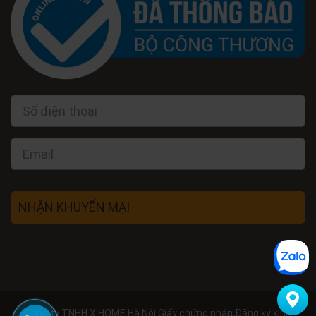
NHẬN KHUYẾN MẠI
Công ty TNHH X HOME Hà Nội Giấy chứng nhận Đăng ký kinh