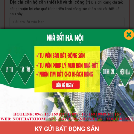
Địa chỉ căn hộ cần thiết kế và thi công (*)
Địa chỉ càng chi tiết
càng thuận lợi cho quá trình triển khai công tác khảo sát và thiết kế
sau này
Số điện thoại để X HOME có thể liên hệ với bạn (*)
Yêu cầu
chính xách để thuận lợi cho quá trình triển khai công tác khảo sát và
thiết kế sau này
Địa chỉ email
Miêu tả sơ bộ về căn hộ quý khách muốn X HOME thiết kế
Số phòng - Diện tích - Công năng các phòng - Khoảng thời gian quý
khách cần có các sản phẩm nội thất lắp đặt hoàn thiện
Quý khách muốn X HOME thiết kế cho....
KÝ GỬI BẤT ĐỘNG SẢN
1 phòng đơn lẻ