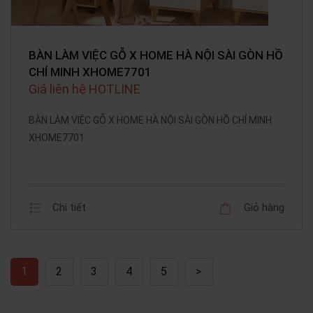
BÀN LÀM VIỆC GỖ X HOME HÀ NỘI SÀI GÒN HỒ
CHÍ MINH XHOME7701
Giá liên hệ HOTLINE
BÀN LÀM VIỆC GỖ X HOME HÀ NỘI SÀI GÒN HỒ CHÍ MINH
XHOME7701
Chi tiết
Giỏ hàng
1
2
3
4
5
>