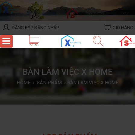
ĐĂNG KÝ
ĐĂNG NHẬP
GIỎ HÀNG
/
BÀN LÀM VIỆC X HOME
HOME
SẢN PHẨM
BÀN LÀM VIỆC X HOME