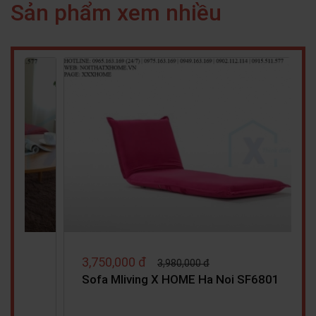
Sản phẩm xem nhiều
,000 đ
Giá liên hệ 
3,950,000 đ
 TRANG TRÍ GỖ X HOME Hà Nội Sài
X HOME THIẾ
ồ Chí Minh…
RESTAURANT