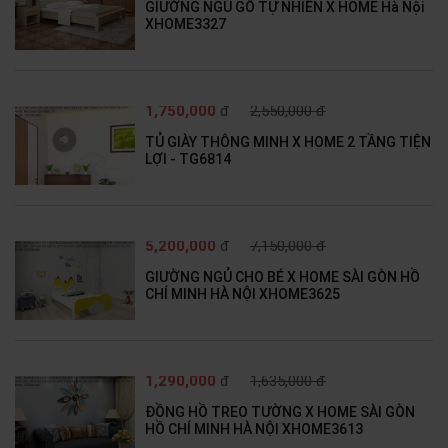
GIƯỜNG NGỦ GỖ TỰ NHIÊN X HOME Hà Nội
XHOME3327
1,750,000
đ
2,550,000 đ
TỦ GIÀY THÔNG MINH X HOME 2 TẦNG TIỆN
LỢI - TG6814
5,200,000
đ
7,150,000 đ
GIƯỜNG NGỦ CHO BÉ X HOME SÀI GÒN HỒ
CHÍ MINH HÀ NỘI XHOME3625
1,290,000
đ
1,635,000 đ
ĐỒNG HỒ TREO TƯỜNG X HOME SÀI GÒN
HỒ CHÍ MINH HÀ NỘI XHOME3613