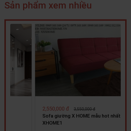
Sản phẩm xem nhiều
2,800,000 đ
3,950,000 đ
TỦ KỆ TRANG TRÍ GỖ X HOME Hà Nội Sài
Gòn Hồ Chí Minh…