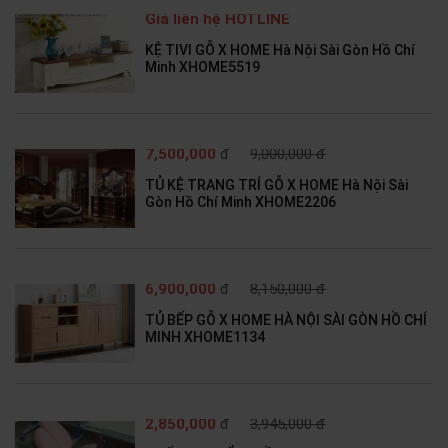
Giá liên hệ HOTLINE
KỆ TIVI GỖ X HOME Hà Nội Sài Gòn Hồ Chí
Minh XHOME5519
7,500,000
đ
9,000,000 đ
TỦ KỆ TRANG TRÍ GỖ X HOME Hà Nội Sài
Gòn Hồ Chí Minh XHOME2206
6,900,000
đ
8,150,000 đ
TỦ BẾP GỖ X HOME HÀ NỘI SÀI GÒN HỒ CHÍ
MINH XHOME1134
2,850,000
đ
3,945,000 đ