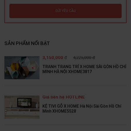
GỬI YÊU CẦU
SẢN PHẨM NỔI BẬT
3,150,000
đ
4,225,000 đ
TRANH TRANG TRÍ X HOME SÀI GÒN HỒ CHÍ
MINH HÀ NỘI XHOME3817
Giá liên hệ HOTLINE
KỆ TIVI GỖ X HOME Hà Nội Sài Gòn Hồ Chí
Minh XHOME5528