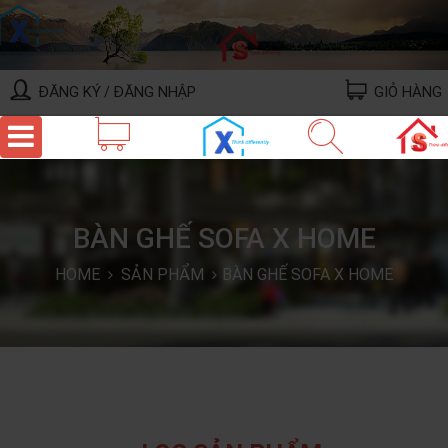
ĐĂNG KÝ
ĐĂNG NHẬP
GIỎ HÀNG
/
BÀN GHẾ SOFA X HOME
HOME
SẢN PHẨM
BÀN GHẾ SOFA X HOME