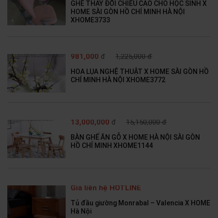
GHẾ THAY ĐỔI CHIỀU CAO CHO HỌC SINH X
HOME SÀI GÒN HỒ CHÍ MINH HÀ NỘI
XHOME3733
981,000
đ
1,225,000 đ
HOA LỤA NGHỆ THUẬT X HOME SÀI GÒN HỒ
CHÍ MINH HÀ NỘI XHOME3772
13,000,000
đ
15,150,000 đ
BÀN GHẾ ĂN GỖ X HOME HÀ NỘI SÀI GÒN
HỒ CHÍ MINH XHOME1144
Giá liên hệ HOTLINE
Tủ đầu giường Monrabal – Valencia X HOME
Hà Nội