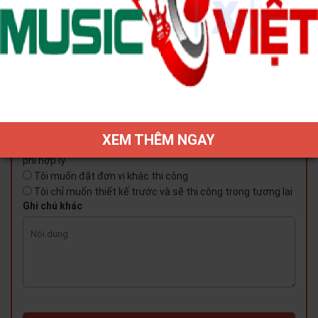
Toàn bộ không gian căn hộ mới
Văn phòng
Nhà phố
Biệt thự
Chung cư
Quý khách có muốn đặt X HOME thi công luôn sau khi
thiết kế xong hay chỉ đặt dịch vụ thiết kế ở X HOME và nhờ
đơn vị khác thi công hoặc thi công vào thời điểm xa trong
tương lai
XEM THÊM NGAY
Tôi muốn X HOME thi công sau khi chốt thiết kế nếu chi
phí hợp lý
Tôi muốn đặt đơn vị khác thi công
Tôi chỉ muốn thiết kế trước và sẽ thi công trong tương lai
Ghi chú khác