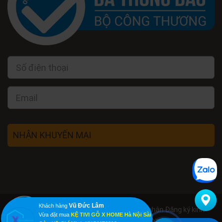
NHẬN KHUYẾN MẠI
Vũ Đức Lâm
Khách hàng
Công ty TNHH X HOME Hà Nội Giấy chứng nhận Đăng ký kinh
Vừa đặt mua
KỆ TIVI GỖ X HOME Hà Nội Sài