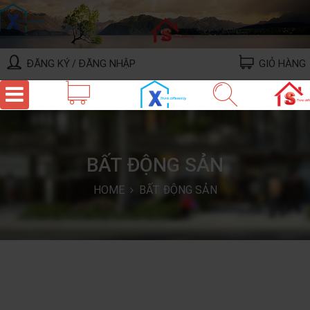
ĐĂNG KÝ
ĐĂNG NHẬP
GIỎ HÀNG
/
BẤT ĐỘNG SẢN
HOME
BẤT ĐỘNG SẢN