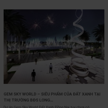
GEM SKY WORLD – SIÊU PHẨM CỦA ĐẤT XANH TẠI
THỊ TRƯỜNG BĐS LONG…
Dự án Gem Sky World Đất Xanh Đồng Nai tuy chưa có