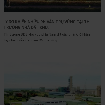
LÝ DO KHIẾN NHIỀU DN VẪN TRỤ VỮNG TẠI THỊ
TRƯỜNG NHÀ ĐẤT KHU…
Thị trường BĐS khu vực phía Nam đã gặp phải khó khăn
tuy nhiên vẫn có nhiều DN trụ vững....