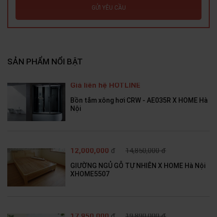
GỬI YÊU CẦU
SẢN PHẨM NỔI BẬT
Giá liên hệ HOTLINE
Bồn tắm xông hơi CRW - AE035R X HOME Hà
Nội
12,000,000
đ
14,850,000 đ
GIƯỜNG NGỦ GỖ TỰ NHIÊN X HOME Hà Nội
XHOME5507
17,950,000
đ
19,890,000 đ