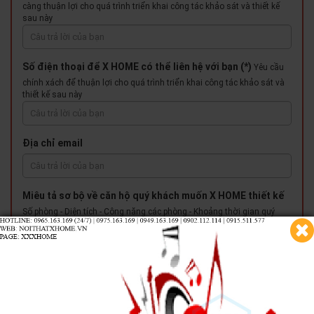
càng thuận lợi cho quá trình triển khai công tác khảo sát và thiết kế
sau này
Số điện thoại để X HOME có thể liên hệ với bạn (*)
Yêu cầu
chính xách để thuận lợi cho quá trình triển khai công tác khảo sát và
thiết kế sau này
Địa chỉ email
Miêu tả sơ bộ về căn hộ quý khách muốn X HOME thiết kế
Số phòng - Diện tích - Công năng các phòng - Khoảng thời gian quý
khách cần có các sản phẩm nội thất lắp đặt hoàn thiện
Quý khách muốn X HOME thiết kế cho....
1 phòng đơn lẻ
Từ hai phòng trở lên