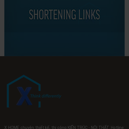
X HOME chuyên thiết kế, thi công KIẾN TRÚC - NỘI THẤT. Hotline: