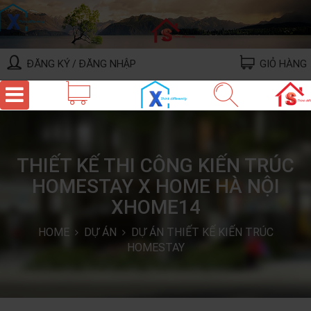
ĐĂNG KÝ
ĐĂNG NHẬP
GIỎ HÀNG
/
THIẾT KẾ THI CÔNG KIẾN TRÚC
HOMESTAY X HOME HÀ NỘI
XHOME14
HOME
DỰ ÁN
DỰ ÁN THIẾT KẾ KIẾN TRÚC
HOMESTAY