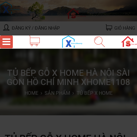
ĐĂNG KÝ
ĐĂNG NHẬP
GIỎ HÀNG
/
TỦ BẾP GỖ X HOME HÀ NỘI SÀI
GÒN HỒ CHÍ MINH XHOME1108
HOME
SẢN PHẨM
TỦ BẾP X HOME