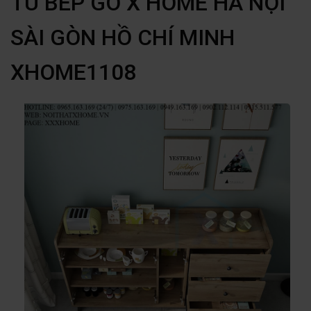
TỦ BẾP GỖ X HOME HÀ NỘI
SÀI GÒN HỒ CHÍ MINH
XHOME1108