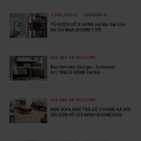
7,500,000
đ
9,050,000 đ
TỦ RƯỢU GỖ X HOME Hà Nội Sài Gòn
Hồ Chí Minh XHOME1109
Giá liên hệ HOTLINE
Bàn làm việc Giorgio - Coliseum
Art.1060 X HOME Hà Nội
Giá liên hệ HOTLINE
BÀN SOFA BÀN TRÀ GỖ X HOME HÀ NỘI
SÀI GÒN HỒ CHÍ MINH XHOME5505