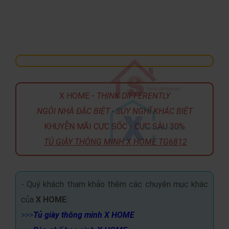
X HOME -
THINK DIFFERENTLY
NGÔI NHÀ ĐẶC BIỆT - SUY NGHĨ KHÁC BIỆT
KHUYỄN MÃI CỰC SỐC - CỰC SÂU 30%
TỦ GIÀY THÔNG MINH X HOME TG6812
- Quý khách tham khảo thêm các chuyên mục khác
của
X HOME
:
>>>
Tủ giày thông minh X HOME