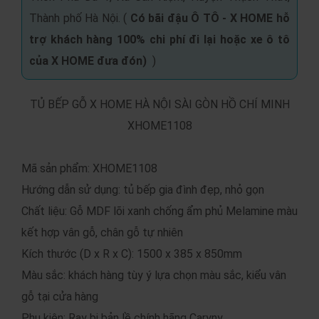
Thành phố Hà Nội. (
Có bãi đậu Ô TÔ -
X HOME hỗ
trợ khách hàng 100% chi phí đi lại hoặc xe ô tô
của X HOME đưa đón
)
)
TỦ BẾP GỖ X HOME HÀ NỘI SÀI GÒN HỒ CHÍ MINH
XHOME1108
Mã sản phẩm: XHOME1108
Hướng dẫn sử dụng: tủ bếp gia đình đẹp, nhỏ gọn
Chất liệu: Gỗ MDF lõi xanh chống ẩm phủ Melamine màu
kết hợp vân gỗ, chân gỗ tự nhiên
Kích thước (D x R x C): 1500 x 385 x 850mm
Màu sắc: khách hàng tùy ý lựa chọn màu sắc, kiểu vân
gỗ tại cửa hàng
Phụ kiện: Ray bi bản lề chính hãng Caryny