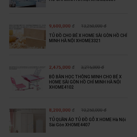
9,600,000
đ
13,250,000 đ
TỦ ĐỒ CHO BÉ X HOME SÀI GÒN HỒ CHÍ
MINH HÀ NỘI XHOME3321
2,475,000
đ
3,215,000 đ
BỘ BÀN HỌC THÔNG MINH CHO BÉ X
HOME SÀI GÒN HỒ CHÍ MINH HÀ NỘI
XHOME4102
8,200,000
đ
10,250,000 đ
TỦ QUẦN ÁO TỦ ĐỒ GỖ X HOME Hà Nội
Sài Gòn XHOME4407