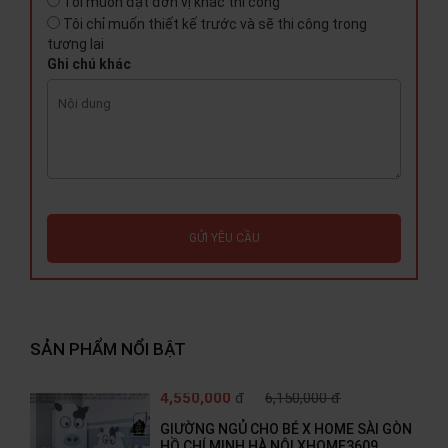
Tôi muốn đặt đơn vị khác thi công
Tôi chỉ muốn thiết kế trước và sẽ thi công trong
tương lai
Ghi chú khác
GỬI YÊU CẦU
SẢN PHẨM NỔI BẬT
4,550,000
đ
6,150,000 đ
GIƯỜNG NGỦ CHO BÉ X HOME SÀI GÒN
HỒ CHÍ MINH HÀ NỘI XHOME3609