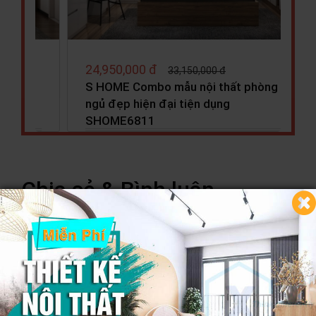
27,990,000 đ
31,050,000 đ
 phòng
S HOME Combo mẫu nội thất phòng
ngủ cho bé đẹp hiện đại tiện…
Chia sẻ & Bình luận
Sản phẩm khác