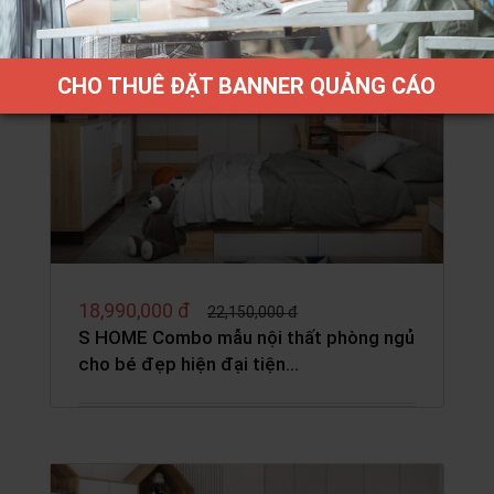
BÁN CHẠY
CHO THUÊ ĐẶT BANNER QUẢNG CÁO
18,990,000 đ
22,150,000 đ
S HOME Combo mẫu nội thất phòng ngủ
cho bé đẹp hiện đại tiện…