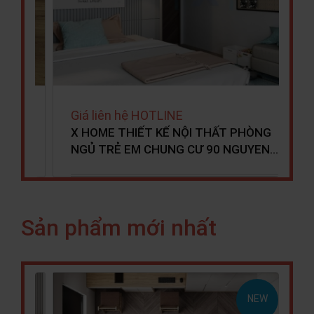
85,000,000 đ
95,000,000 đ
PHÒNG
Thiết kế nội thất Anh Ba Ba Đình
UYEN…
Sản phẩm mới nhất
NEW
NEW