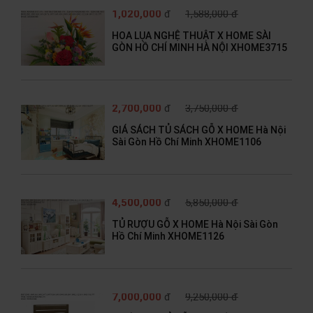
1,020,000
đ
1,588,000 đ
HOA LỤA NGHỆ THUẬT X HOME SÀI
GÒN HỒ CHÍ MINH HÀ NỘI XHOME3715
2,700,000
đ
3,750,000 đ
GIÁ SÁCH TỦ SÁCH GỖ X HOME Hà Nội
Sài Gòn Hồ Chí Minh XHOME1106
4,500,000
đ
5,850,000 đ
TỦ RƯỢU GỖ X HOME Hà Nội Sài Gòn
Hồ Chí Minh XHOME1126
7,000,000
đ
9,250,000 đ