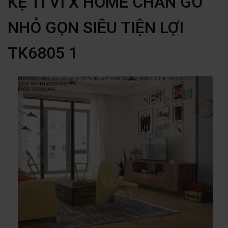
KỆ TI VI X HOME CHÂN GỖ
NHỎ GỌN SIÊU TIỆN LỢI
TK6805 1