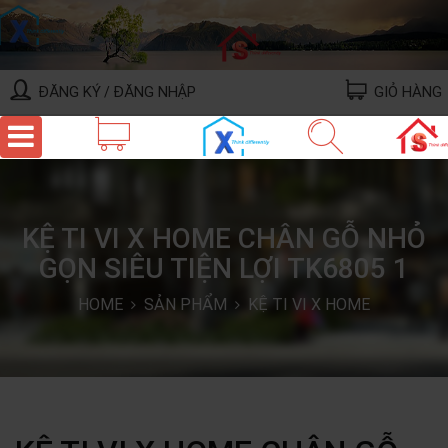
ĐĂNG KÝ
ĐĂNG NHẬP
GIỎ HÀNG
/
KỆ TI VI X HOME CHÂN GỖ NHỎ
GỌN SIÊU TIỆN LỢI TK6805 1
HOME
SẢN PHẨM
KỆ TI VI X HOME