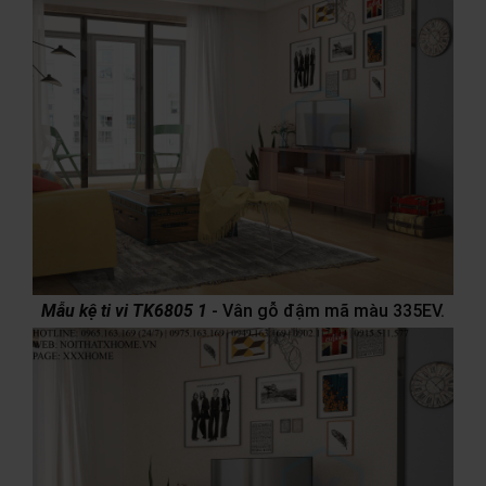
Mẫu kệ ti vi TK6805 1
- Vân gỗ đậm mã màu 335EV.