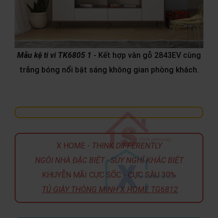
Mẫu kệ ti vi TK6805 1
- Kết hợp vân gỗ 2843EV cùng
trắng bóng nổi bật sáng không gian phòng khách.
X HOME -
THINK DIFFERENTLY
NGÔI NHÀ ĐẶC BIỆT - SUY NGHĨ KHÁC BIỆT
KHUYỄN MÃI CỰC SỐC - CỰC SÂU 30%
TỦ GIÀY THÔNG MINH X HOME TG6812