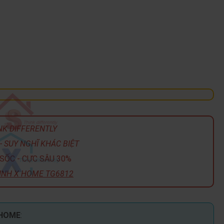
NK DIFFERENTLY
- SUY NGHĨ KHÁC BIỆT
SỐC - CỰC SÂU 30%
INH X HOME TG6812
 HOME
: