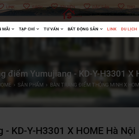
LINK
SÁCH
TRUYỆN
ĐẶC SẢN
THƠ
 MÃI
TẠP CHÍ
TƯ VẤN
BẤT ĐỘNG SẢN
LINK
DU LỊCH
ng điểm Yumujiang - KD-Y-H3301 X
HOME
SẢN PHẨM
BÀN TRANG ĐIỂM THÔNG MINH X HO
g - KD-Y-H3301 X HOME Hà Nội