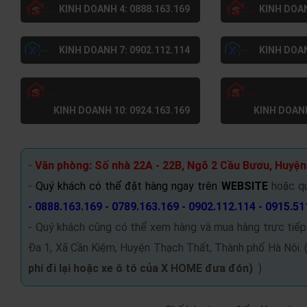
KINH DOANH 4: 0888.163.169
KINH DOAN
KINH DOANH 7: 0902.112.114
KINH DOAN
KINH DOANH 10: 0924.163.169
KINH DOANH
-
Văn phòng: Số nhà 22A - 22B, Ngõ 2 Cầu Bươu, Huyện
-
Quý khách có thể đặt hàng ngay trên
WEBSITE
hoặc q
- 0888.163.169 - 0789.163.169 - 0902.112.114 - 0915.51
- Quý khách cũng có thể xem hàng và mua hàng trực tiếp
Đa 1, Xã Cần Kiệm, Huyện Thạch Thất, Thành phố Hà Nội. 
phí đi lại hoặc xe ô tô của X HOME đưa đón
)
)