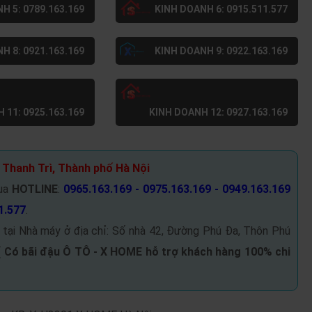
H 5: 0789.163.169
KINH DOANH 6: 0915.511.577
H 8: 0921.163.169
KINH DOANH 9: 0922.163.169
 11: 0925.163.169
KINH DOANH 12: 0927.163.169
 Thanh Trì, Thành phố Hà Nội
ua
HOTLINE
:
0965.163.169 - 0975.163.169 - 0949.163.169
1.577
.
 tại Nhà máy ở địa chỉ: Số nhà 42, Đường Phú Đa, Thôn Phú
(
Có bãi đậu Ô TÔ -
X HOME hỗ trợ khách hàng 100% chi