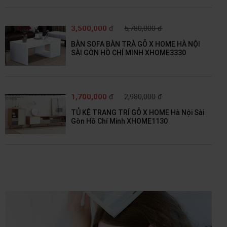
3,500,000
đ
5,780,000 đ
BÀN SOFA BÀN TRÀ GỖ X HOME HÀ NỘI
SÀI GÒN HỒ CHÍ MINH XHOME3330
1,700,000
đ
2,980,000 đ
TỦ KỆ TRANG TRÍ GỖ X HOME Hà Nội Sài
Gòn Hồ Chí Minh XHOME1130