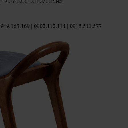
ng - KD-Y-H3301 X HOME Hà Nội