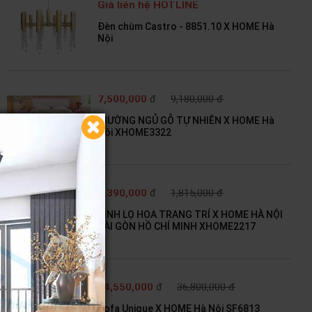
Giá liên hệ HOTLINE
Đèn chùm Castro - 8851.10 X HOME Hà
Nội
7,500,000
đ
9,180,000 đ
GIƯỜNG NGỦ GỖ TỰ NHIÊN X HOME Hà
Nội XHOME3322
1,390,000
đ
1,815,000 đ
BÌNH LỌ HOA TRANG TRÍ X HOME HÀ NỘI
SÀI GÒN HỒ CHÍ MINH XHOME2217
34,550,000
đ
36,800,000 đ
Sofa Unique X HOME Hà Nội SF6813