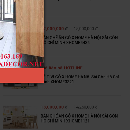
12,000,000
đ
15,000,000 đ
BÀN GHẾ ĂN GỖ X HOME HÀ NỘI SÀI GÒN
HỒ CHÍ MINH XHOME4434
Giá liên hệ HOTLINE
KỆ TIVI GỖ X HOME Hà Nội Sài Gòn Hồ Chí
Minh XHOME3321
13,000,000
đ
14,250,000 đ
BÀN GHẾ ĂN GỖ X HOME HÀ NỘI SÀI GÒN
HỒ CHÍ MINH XHOME1121