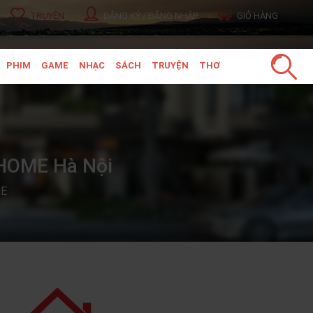
TRUYỆN
ĐĂNG KÝ / ĐĂNG NHẬP
GIỎ HÀNG
PHIM
GAME
NHẠC
SÁCH
TRUYỆN
THƠ
 HOME Hà Nội
ME