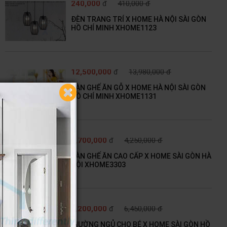
240,000
đ
410,000 đ
ĐÈN TRANG TRÍ X HOME HÀ NỘI SÀI GÒN
HỒ CHÍ MINH XHOME1123
12,500,000
đ
13,980,000 đ
BÀN GHẾ ĂN GỖ X HOME HÀ NỘI SÀI GÒN
HỒ CHÍ MINH XHOME1131
3,700,000
đ
4,250,000 đ
BÀN GHẾ ĂN CAO CẤP X HOME SÀI GÒN HÀ
NỘI XHOME3303
5,200,000
đ
6,450,000 đ
GIƯỜNG NGỦ CHO BÉ X HOME SÀI GÒN HỒ