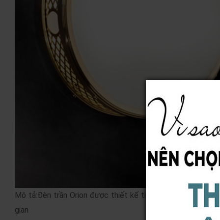
Mô tả:Đèn trần Orion được thiết kế tinh tế, đẹp mắt và đ
gian