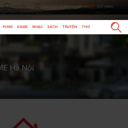
TRUYỆN
ĐĂNG KÝ / ĐĂNG NHẬP
GIỎ HÀNG
PHIM
GAME
NHẠC
SÁCH
TRUYỆN
THƠ
ME Hà Nội