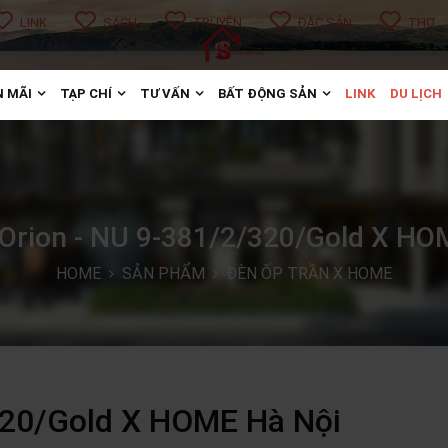
LINK
SÁCH
TRUYỆN
ĐẶC SẢN
THƠ
 MÃI
TẠP CHÍ
TƯ VẤN
BẤT ĐỘNG SẢN
LINK
DU LỊCH
 Orion - NU 9-381/2/320/Gold X HO
HOME
SẢN PHẨM
ĐÈN ỐP TRẦN X HOME
/320/Gold X HOME Hà Nội