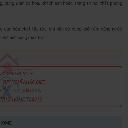
g, cung điện xa hoa, khách sạn hoặc trang trí nội thất phòng
ng các hóa chất tẩy rửa, chỉ nên sử dụng khăn ẩm cùng nước
 với ánh sáng mặt trời.
NK DIFFERENTLY
- SUY NGHĨ KHÁC BIỆT
SỐC - CỰC SÂU 30%
INH X HOME TG6812
 HOME
: