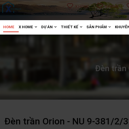
X HOME
S HOME
HOME
X HOME
DỰ ÁN
THIẾT KẾ
SẢN PHẨM
KHUYỄN
Đèn trần
Đèn trần Orion - NU 9-381/2