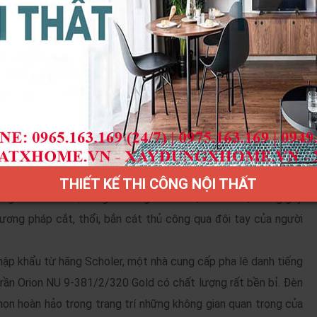
tạo nên được sự sang trọng, đẳng cấp cho mọi không gian. Các
 được rất nhiều sự ưa chuộng từ khách hàng, vì nó đem đến
ỉ và đặc biệt là tăng tính thẩm mĩ rất cao.
riển đến nay. Đây là một nhà sản xuất đèn lớn nhất tại Áo và
ết đến và ưa chuộng trên hàng trăm quốc gia khác nhau.
ê cao cấp dược sản xuất và nhập khẩu trực tiếp từ Cộng Hòa
ền được chế tác cực độc đáo và tinh tế mang đến đẳng cấp xa
 từ chất liệu đồng nguyên chất dát vàng 24k. Hệ thống sản
THIẾT KẾ THI CÔNG NỘI THẤT
g tì vết cho độ sáng vô cùng hoàn hảo, tinh khiết, không gây
ương pháp cắt, thổi, bắn cát thủ công qua đôi tay của người
hập khẩu từ hãng Scholer, một nhà cung cấp pha lê danh tiếng
trần Orion NU 9-381/2/320 Gold có chất lượng rất bền bỉ. Đèn
họn hoàn hảo trong trang trí những không gian quan trọng của