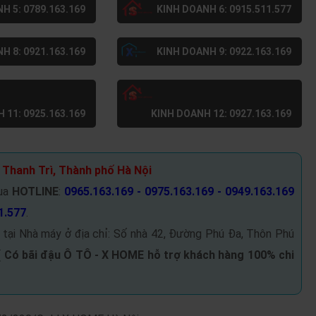
H 5: 0789.163.169
KINH DOANH 6: 0915.511.577
H 8: 0921.163.169
KINH DOANH 9: 0922.163.169
 11: 0925.163.169
KINH DOANH 12: 0927.163.169
 Thanh Trì, Thành phố Hà Nội
ua
HOTLINE
:
0965.163.169 - 0975.163.169 - 0949.163.169
1.577
.
 tại Nhà máy ở địa chỉ: Số nhà 42, Đường Phú Đa, Thôn Phú
(
Có bãi đậu Ô TÔ -
X HOME hỗ trợ khách hàng 100% chi