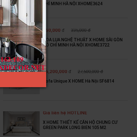
CHÍ MINH HÀ NỘI XHOME3624
150,000
đ
335,000 đ
HOA LỤA NGHỆ THUẬT X HOME SÀI GÒN
HỒ CHÍ MINH HÀ NỘI XHOME3722
25,200,000
đ
27,500,000 đ
Sofa Unique X HOME Hà Nội SF6814
Giá liên hệ HOTLINE
X HOME THIẾT KẾ CĂN HỘ CHUNG CƯ
GREEN PARK LONG BIEN 105 M2