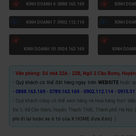
KINH DOANH 4: 0888.163.169
KINH DOAN
KINH DOANH 7: 0902.112.114
KINH DOAN
KINH DOANH 10: 0924.163.169
KINH DOANH
-
Văn phòng: Số nhà 22A - 22B, Ngõ 2 Cầu Bươu, Huyện
-
Quý khách có thể đặt hàng ngay trên
WEBSITE
hoặc q
- 0888.163.169 - 0789.163.169 - 0902.112.114 - 0915.51
- Quý khách cũng có thể xem hàng và mua hàng trực tiếp
Đa 1, Xã Cần Kiệm, Huyện Thạch Thất, Thành phố Hà Nội. 
phí đi lại hoặc xe ô tô của X HOME đưa đón
)
)