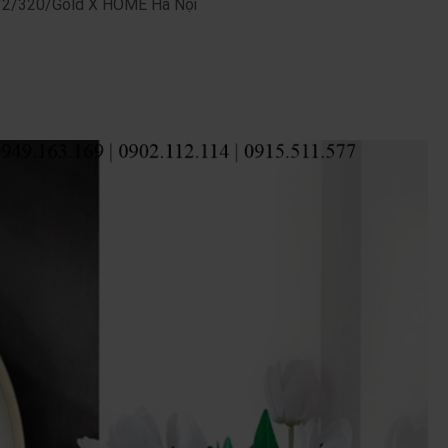
1/2/320/Gold X HOME Hà Nội