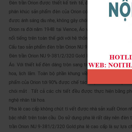
Đèn trần Orion được thiết kế tinh tế, đẹp mắt và đặc biệt 
phân khúc sản phẩm đèn của Orion có thể xem là sản phẩm
được ánh sáng dịu nhẹ, không gây chói mắt, chất lượng bền b
Orion ra đời năm 1948 tại Vience, Áo và không ngừng phát t
nổi tiếng trên toàn thế giới với hệ thống sản phẩm được bi
Cấu tạo sản phẩm đèn trần Orion NU 9-381/2/320 Gold
Đèn trần Orion NU 9-381/2/320 Gold là sản phẩm đèn pha l
Áo. Với thiết kế đèn dáng tròn sang trọng, phần khung vi
hoa, lịch lãm. Toàn bộ phần khung viền của đèn được làm
phẩm của Orion tới 90% được chế tác từ pha lê cao cấp khôn
chói mắt . Tất cả các chi tiết đều được thực hiện bằng ph
nghệ nhân tài hoa.
Pha lê cao cấp không chút tì vết được nhà sản xuất Orion n
bậc nhất trên toàn cầu. Do sử dụng pha lê rất dày nên đèn 
trần Orion NU 9-381/2/320 Gold pha lê cao cấp là sự lựa c