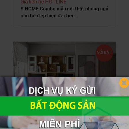
Giá liên hệ HOTLINE
S HOME Combo mẫu nội thất phòng ngủ
cho bé đẹp hiện đại tiện…
NỔI BẬT
29,900,000 đ
32,850,000 đ
S HOME Combo mẫu nội thất phòng ngủ