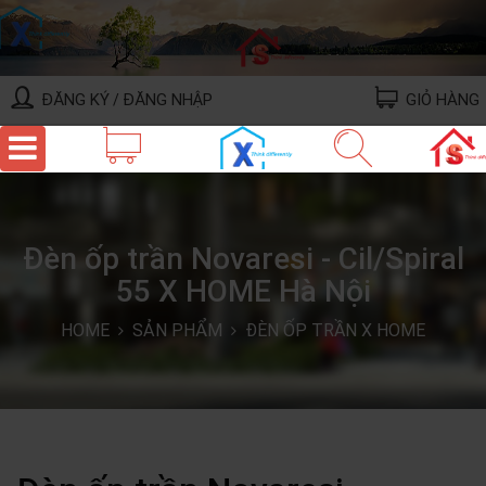
ĐĂNG KÝ
ĐĂNG NHẬP
GIỎ HÀNG
/
Đèn ốp trần Novaresi - Cil/Spiral
55 X HOME Hà Nội
HOME
SẢN PHẨM
ĐÈN ỐP TRẦN X HOME