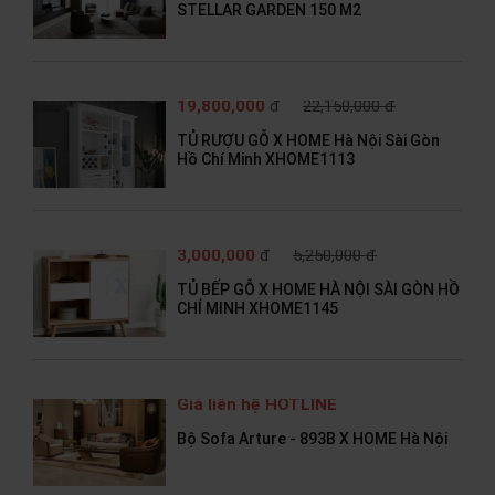
STELLAR GARDEN 150 M2
19,800,000
đ
22,150,000 đ
TỦ RƯỢU GỖ X HOME Hà Nội Sài Gòn
Hồ Chí Minh XHOME1113
3,000,000
đ
5,250,000 đ
TỦ BẾP GỖ X HOME HÀ NỘI SÀI GÒN HỒ
CHÍ MINH XHOME1145
Giá liên hệ HOTLINE
Bộ Sofa Arture - 893B X HOME Hà Nội