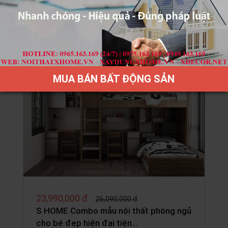
cho bé đẹp hiện đại tiện…
MUA BÁN BẤT ĐỘNG SẢN
23,990,000 đ
26,090,000 đ
S HOME Combo mẫu nội thất phòng ngủ
cho bé đẹp hiện đại tiện…