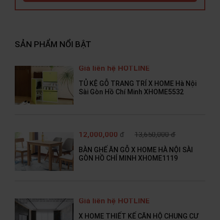
SẢN PHẨM NỔI BẬT
Giá liên hệ HOTLINE
TỦ KỆ GỖ TRANG TRÍ X HOME Hà Nội
Sài Gòn Hồ Chí Minh XHOME5532
12,000,000
đ
13,650,000 đ
BÀN GHẾ ĂN GỖ X HOME HÀ NỘI SÀI
GÒN HỒ CHÍ MINH XHOME1119
Giá liên hệ HOTLINE
X HOME THIẾT KẾ CĂN HỘ CHUNG CƯ