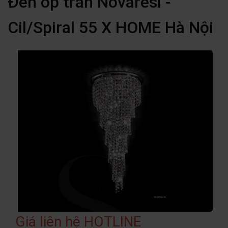
Đèn ốp trần Novaresi -
Cil/Spiral 55 X HOME Hà Nội
Giá liên hệ HOTLINE