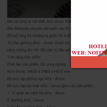
Mô tả:Công ty nội thất Alto được thành lập năm 2005 tại Jo
đầu Malaysia chuyên sản xuất các đồ nội thất phòng ngủ chấ
đã mở rộng thị trường ra quốc tế, xuất khẩu sang 14 nước điể
Tủ đầu giường Alto - Amos thuộc bộ sưu tập Amos, được 
năng chống ẩm tốt. Bề mặt tủ đầu giường được sơn phủ bóng
Tính năng đặc điểm:
Chất liệu sản phẩm: Gỗ công nghiệp.
Kích thước: W650 x D450 x H610 mm.
Bộ sưu tập phòng ngủ Alto - Amos
Bộ sưu tập nội thất Alto - Amos gồm các sản phẩm:
1. Tủ quần áo cánh lùa Alto - Amos
2. Giường Alto - Amos