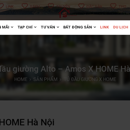
LINK
SÁCH
TRUYỆN
ĐẶC SẢN
THƠ
 MÃI
TẠP CHÍ
TƯ VẤN
BẤT ĐỘNG SẢN
LINK
DU LỊCH
đầu giường Alto – Amos X HOME Hà
HOME
SẢN PHẨM
TỦ ĐẦU GIƯỜNG X HOME
 HOME Hà Nội