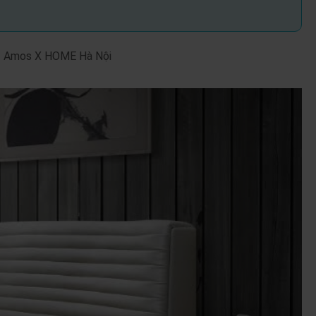
 – Amos X HOME Hà Nội