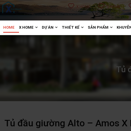
X HOME
S HOME
HOME
X HOME
DỰ ÁN
THIẾT KẾ
SẢN PHẨM
KHUYỄN
Tủ 
Tủ đầu giường Alto – Amos X