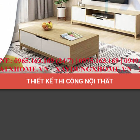
hor, Malaysia. Alto đã vươn lên là nhà sản xuất nội thất hàng
t lượng cao nhưng giá thành lại vô cùng hợp lý. Đến nay, Alto
n hình như: Singapore, Indonesia, Brunei, Saudi Arab,…
làm bằng gỗ công nghiệp với độ cứng và độ bền cao, có khả
, chắc chắn, chống nóng, chống vi khuẩn và chống hóa chất.
THIẾT KẾ THI CÔNG NỘI THẤT