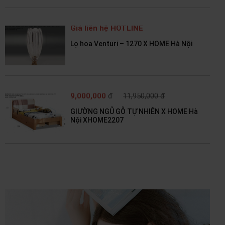
Giá liên hệ HOTLINE
Lọ hoa Venturi – 1270 X HOME Hà Nội
9,000,000
đ
11,950,000 đ
GIƯỜNG NGỦ GỖ TỰ NHIÊN X HOME Hà
Nội XHOME2207