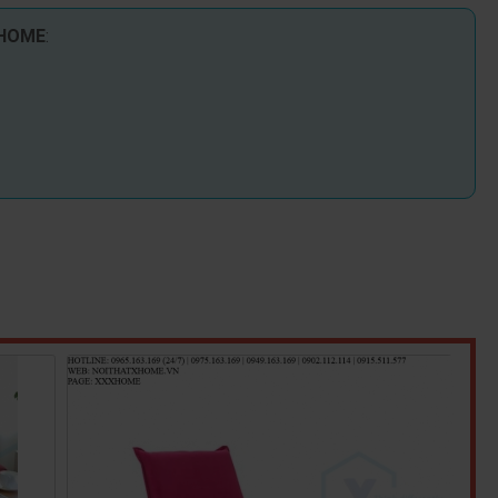
 HOME
: