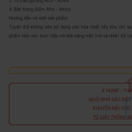
3. Tủ đầu giường Alto - Amos
4. Bàn trang điểm Alto - Amos
Hướng dẫn vệ sinh sản phẩm:
Tuyệt đối không nên sử dụng các hóa chất tẩy rửa, chỉ l
phẩm tiếp xúc trực tiếp với ánh sáng mặt trời và nhiệt độ ca
X HOME -
THI
NGÔI NHÀ ĐẶC BIỆT 
KHUYỄN MÃI CỰC 
TỦ GIÀY THÔNG M