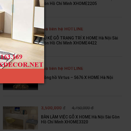
Gòn Hồ Chí Minh XHOME2205
Giá liên hệ HOTLINE
TỦ KỆ GỖ TRANG TRÍ X HOME Hà Nội Sài
Gòn Hồ Chí Minh XHOME4422
Giá liên hệ HOTLINE
Đồng hồ Virtus – 5676 X HOME Hà Nội
3,500,000
đ
4,750,000 đ
BÀN LÀM VIỆC GỖ X HOME Hà Nội Sài Gòn
Hồ Chí Minh XHOME3320