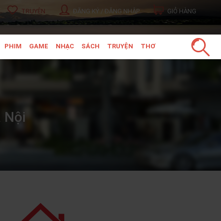
TRUYỆN
ĐĂNG KÝ / ĐĂNG NHẬP
GIỎ HÀNG
PHIM
GAME
NHẠC
SÁCH
TRUYỆN
THƠ
 Nội