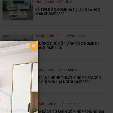
Giá liên hệ HOTLINE
KỆ TIVI GỖ X HOME Hà Nội Sài Gòn Hồ Chí
Minh XHOME3339
12,000,000
đ
15,990,000 đ
GIƯỜNG NGỦ GỖ TỰ NHIÊN X HOME Hà
Nội XHOME1110
750,000
đ
1,025,000 đ
HOA LỤA NGHỆ THUẬT X HOME SÀI GÒN
HỒ CHÍ MINH HÀ NỘI XHOME3723
6,500,000
đ
7,980,000 đ
GIÁ SÁCH TỦ SÁCH GỖ X HOME Hà Nội Sài