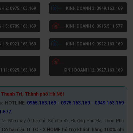
H 2: 0975.163.169
KINH DOANH 3: 0949.163.169
H 5: 0789.163.169
KINH DOANH 6: 0915.511.577
H 8: 0921.163.169
KINH DOANH 9: 0922.163.169
 11: 0925.163.169
KINH DOANH 12: 0927.163.169
 Thanh Trì, Thành phố Hà Nội
ua
HOTLINE
:
0965.163.169 - 0975.163.169 - 0949.163.169
1.577
.
 tại Nhà máy ở địa chỉ: Số nhà 42, Đường Phú Đa, Thôn Phú
(
Có bãi đậu Ô TÔ -
X HOME hỗ trợ khách hàng 100% chi