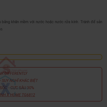
au bằng khăn mềm với nước hoặc nước rửa kính. Tránh để sản
o.
NK DIFFERENTLY
- SUY NGHĨ KHÁC BIỆT
SỐC - CỰC SÂU 30%
INH X HOME TG6812