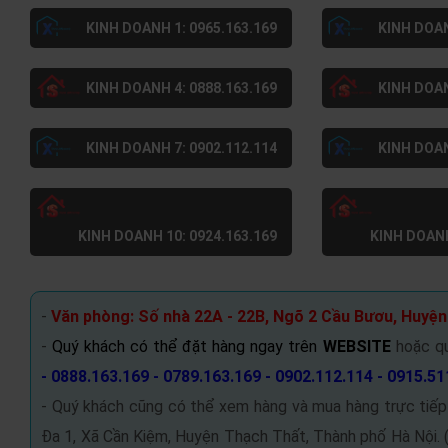
KINH DOANH 1: 0965.163.169
KINH DOAN
KINH DOANH 4: 0888.163.169
KINH DOAN
KINH DOANH 7: 0902.112.114
KINH DOAN
KINH DOANH 10: 0924.163.169
KINH DOANH
-
Văn phòng: Số nhà 22A - 22B, Ngõ 2 Cầu Bươu, Huyện
-
Quý khách có thể đặt hàng ngay trên
WEBSITE
hoặc q
- 0888.163.169 - 0789.163.169 - 0902.112.114 - 0915.51
- Quý khách cũng có thể xem hàng và mua hàng trực tiếp
Đa 1, Xã Cần Kiệm, Huyện Thạch Thất, Thành phố Hà Nội. 