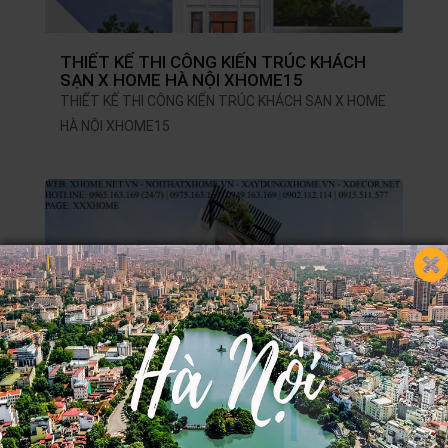
THIẾT KẾ THI CÔNG KIẾN TRÚC KHÁCH
SẠN X HOME HÀ NỘI XHOME15
THIẾT KẾ THI CÔNG KIẾN TRÚC KHÁCH SẠN X HOME
HÀ NỘI XHOME15