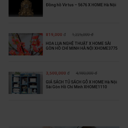
Đồng hồ Virtus – 5676 X HOME Hà Nội
819,000
đ
1,225,000 đ
HOA LỤA NGHỆ THUẬT X HOME SÀI
GÒN HỒ CHÍ MINH HÀ NỘI XHOME3775
3,500,000
đ
4,980,000 đ
GIÁ SÁCH TỦ SÁCH GỖ X HOME Hà Nội
Sài Gòn Hồ Chí Minh XHOME1110