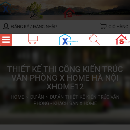
ĐĂNG KÝ
ĐĂNG NHẬP
GIỎ HÀNG
/
THIẾT KẾ THI CÔNG KIẾN TRÚC
VĂN PHÒNG X HOME HÀ NỘI
XHOME12
HOME
DỰ ÁN
DỰ ÁN THIẾT KẾ KIẾN TRÚC VĂN
PHÒNG - KHÁCH SẠN X HOME