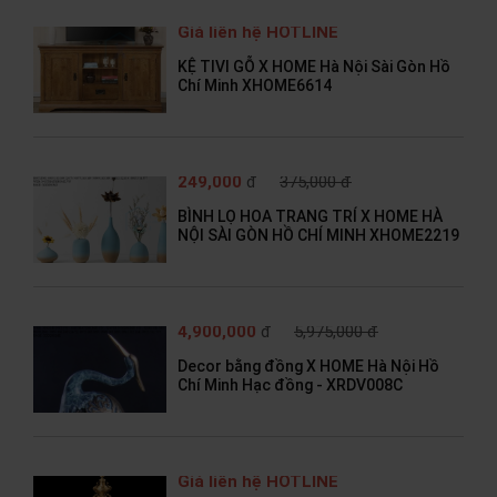
Giá liên hệ HOTLINE
KỆ TIVI GỖ X HOME Hà Nội Sài Gòn Hồ
Chí Minh XHOME6614
249,000
đ
375,000 đ
BÌNH LỌ HOA TRANG TRÍ X HOME HÀ
NỘI SÀI GÒN HỒ CHÍ MINH XHOME2219
4,900,000
đ
5,975,000 đ
Decor bằng đồng X HOME Hà Nội Hồ
Chí Minh Hạc đồng - XRDV008C
Giá liên hệ HOTLINE