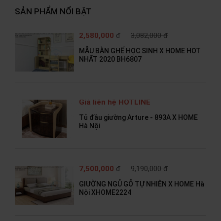
SẢN PHẨM NỔI BẬT
2,580,000
đ
3,082,000 đ
MẪU BÀN GHẾ HỌC SINH X HOME HOT
NHẤT 2020 BH6807
Giá liên hệ HOTLINE
Tủ đầu giường Arture - 893A X HOME
Hà Nội
7,500,000
đ
9,190,000 đ
GIƯỜNG NGỦ GỖ TỰ NHIÊN X HOME Hà
Nội XHOME2224