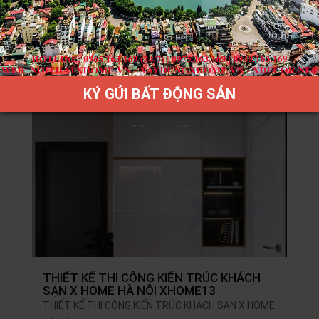
THIẾT KẾ THI CÔNG KIẾN TRÚC KHÁCH
SẠN X HOME HÀ NỘI XHOME14
THIẾT KẾ THI CÔNG KIẾN TRÚC KHÁCH SẠN X HOME
HÀ NỘI XHOME14
KÝ GỬI BẤT ĐỘNG SẢN
THIẾT KẾ THI CÔNG KIẾN TRÚC KHÁCH
SẠN X HOME HÀ NỘI XHOME13
THIẾT KẾ THI CÔNG KIẾN TRÚC KHÁCH SẠN X HOME