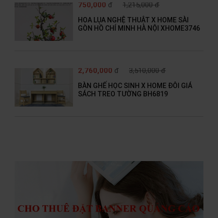
750,000
đ
1,215,000 đ
HOA LỤA NGHỆ THUẬT X HOME SÀI
GÒN HỒ CHÍ MINH HÀ NỘI XHOME3746
2,760,000
đ
3,510,000 đ
BÀN GHẾ HỌC SINH X HOME ĐÔI GIÁ
SÁCH TREO TƯỜNG BH6819