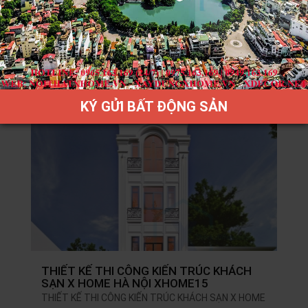
THIẾT KẾ THI CÔNG KIẾN TRÚC KHÁCH
SẠN X HOME HÀ NỘI XHOME16 PART…
THIẾT KẾ THI CÔNG KIẾN TRÚC KHÁCH SẠN X HOME
HÀ NỘI XHOME16 PART 1
KÝ GỬI BẤT ĐỘNG SẢN
THIẾT KẾ THI CÔNG KIẾN TRÚC KHÁCH
SẠN X HOME HÀ NỘI XHOME15
THIẾT KẾ THI CÔNG KIẾN TRÚC KHÁCH SẠN X HOME