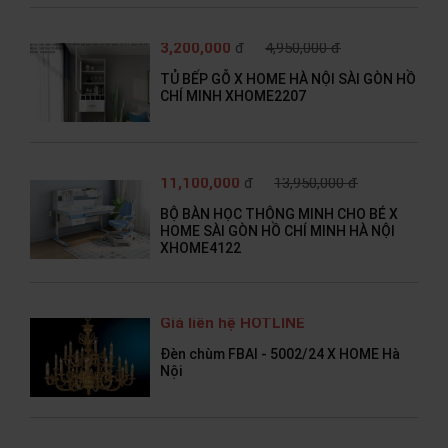
3,200,000
đ
4,950,000 đ
TỦ BẾP GỖ X HOME HÀ NỘI SÀI GÒN HỒ
CHÍ MINH XHOME2207
11,100,000
đ
13,950,000 đ
BỘ BÀN HỌC THÔNG MINH CHO BÉ X
HOME SÀI GÒN HỒ CHÍ MINH HÀ NỘI
XHOME4122
Giá liên hệ HOTLINE
Đèn chùm FBAI - 5002/24 X HOME Hà
Nội