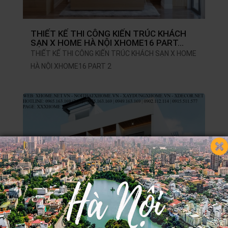
THIẾT KẾ THI CÔNG KIẾN TRÚC KHÁCH
SẠN X HOME HÀ NỘI XHOME16 PART…
THIẾT KẾ THI CÔNG KIẾN TRÚC KHÁCH SẠN X HOME
HÀ NỘI XHOME16 PART 2