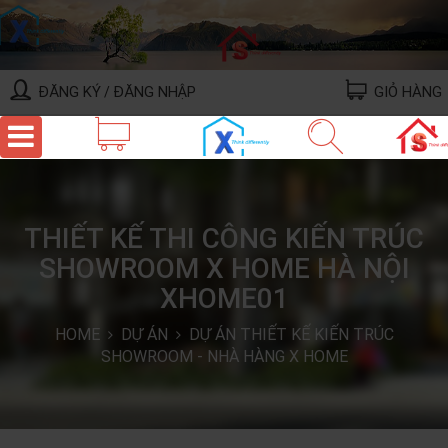
ĐĂNG KÝ
ĐĂNG NHẬP
GIỎ HÀNG
/
THIẾT KẾ THI CÔNG KIẾN TRÚC
SHOWROOM X HOME HÀ NỘI
XHOME01
HOME
DỰ ÁN
DỰ ÁN THIẾT KẾ KIẾN TRÚC
SHOWROOM - NHÀ HÀNG X HOME