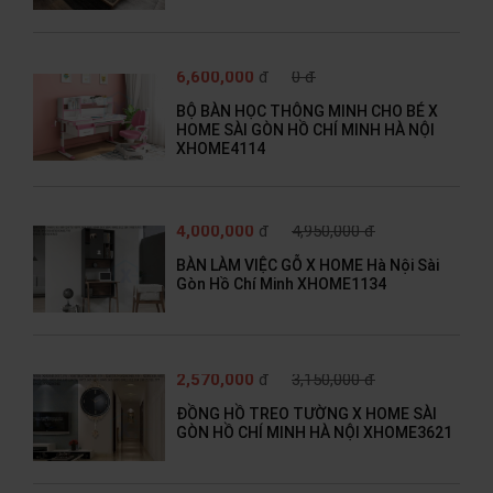
6,600,000
đ
0 đ
BỘ BÀN HỌC THÔNG MINH CHO BÉ X
HOME SÀI GÒN HỒ CHÍ MINH HÀ NỘI
XHOME4114
4,000,000
đ
4,950,000 đ
BÀN LÀM VIỆC GỖ X HOME Hà Nội Sài
Gòn Hồ Chí Minh XHOME1134
2,570,000
đ
3,150,000 đ
ĐỒNG HỒ TREO TƯỜNG X HOME SÀI
GÒN HỒ CHÍ MINH HÀ NỘI XHOME3621