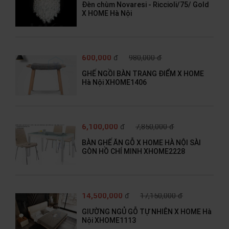
Đèn chùm Novaresi - Riccioli/75/ Gold
X HOME Hà Nội
600,000
đ
980,000 đ
GHẾ NGỒI BÀN TRANG ĐIỂM X HOME
Hà Nội XHOME1406
6,100,000
đ
7,850,000 đ
BÀN GHẾ ĂN GỖ X HOME HÀ NỘI SÀI
GÒN HỒ CHÍ MINH XHOME2228
14,500,000
đ
17,150,000 đ
GIƯỜNG NGỦ GỖ TỰ NHIÊN X HOME Hà
Nội XHOME1113