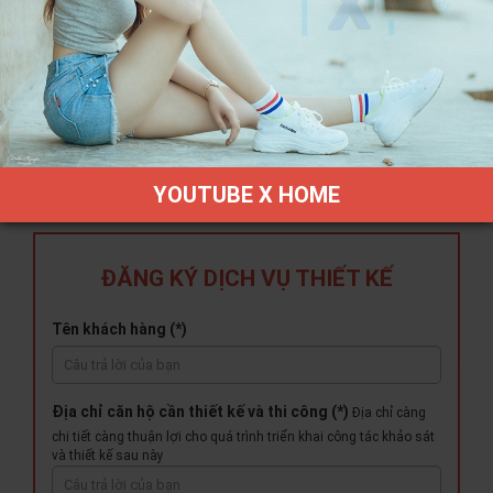
THIẾT KẾ THI CÔNG KIẾN TRÚC KHÁCH SẠN X HOME
HÀ NỘI XHOME12
YOUTUBE X HOME
ĐĂNG KÝ DỊCH VỤ THIẾT KẾ
Tên khách hàng (*)
Địa chỉ căn hộ cần thiết kế và thi công (*)
Địa chỉ càng
chi tiết càng thuận lợi cho quá trình triển khai công tác khảo sát
và thiết kế sau này