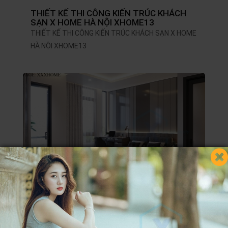
THIẾT KẾ THI CÔNG KIẾN TRÚC KHÁCH
SẠN X HOME HÀ NỘI XHOME13
THIẾT KẾ THI CÔNG KIẾN TRÚC KHÁCH SẠN X HOME
HÀ NỘI XHOME13
THIẾT KẾ THI CÔNG KIẾN TRÚC KHÁCH
SẠN X HOME HÀ NỘI XHOME12