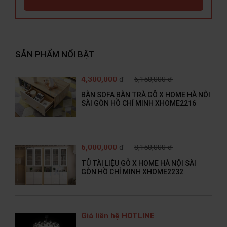
SẢN PHẨM NỔI BẬT
4,300,000
đ
6,150,000 đ
BÀN SOFA BÀN TRÀ GỖ X HOME HÀ NỘI
SÀI GÒN HỒ CHÍ MINH XHOME2216
6,000,000
đ
8,150,000 đ
TỦ TÀI LIỆU GỖ X HOME HÀ NỘI SÀI
GÒN HỒ CHÍ MINH XHOME2232
Giá liên hệ HOTLINE