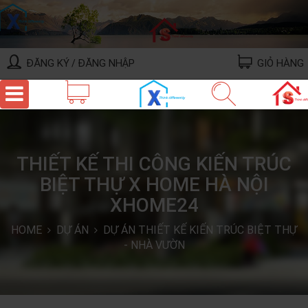
ĐĂNG KÝ
ĐĂNG NHẬP
GIỎ HÀNG
/
THIẾT KẾ THI CÔNG KIẾN TRÚC
BIỆT THỰ X HOME HÀ NỘI
XHOME24
HOME
DỰ ÁN
DỰ ÁN THIẾT KẾ KIẾN TRÚC BIỆT THỰ
- NHÀ VƯỜN