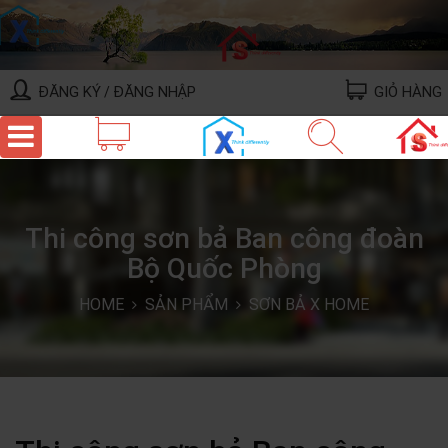
ĐĂNG KÝ
ĐĂNG NHẬP
GIỎ HÀNG
/
Thi công sơn bả Ban công đoàn
Bộ Quốc Phòng
HOME
SẢN PHẨM
SƠN BẢ X HOME