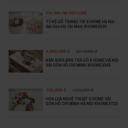
Giá liên hệ HOTLINE
TỦ KỆ GỖ TRANG TRÍ X HOME Hà Nội
Sài Gòn Hồ Chí Minh XHOME5531
4,000,000
đ
5,875,000 đ
BÀN SOFA BÀN TRÀ GỖ X HOME HÀ NỘI
SÀI GÒN HỒ CHÍ MINH XHOME3343
750,000
đ
1,025,000 đ
HOA LỤA NGHỆ THUẬT X HOME SÀI
GÒN HỒ CHÍ MINH HÀ NỘI XHOME3723