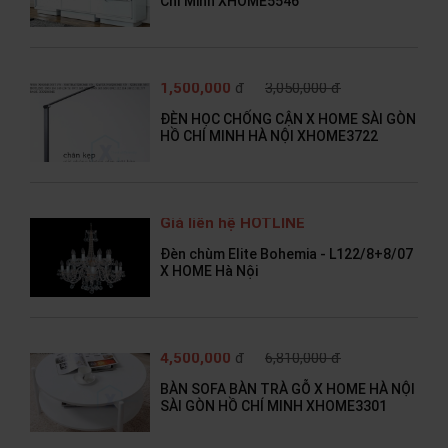
Chí Minh XHOME5546
1,500,000
đ
3,050,000 đ
ĐÈN HỌC CHỐNG CẬN X HOME SÀI GÒN
HỒ CHÍ MINH HÀ NỘI XHOME3722
Giá liên hệ HOTLINE
Đèn chùm Elite Bohemia - L122/8+8/07
X HOME Hà Nội
4,500,000
đ
6,810,000 đ
BÀN SOFA BÀN TRÀ GỖ X HOME HÀ NỘI
SÀI GÒN HỒ CHÍ MINH XHOME3301