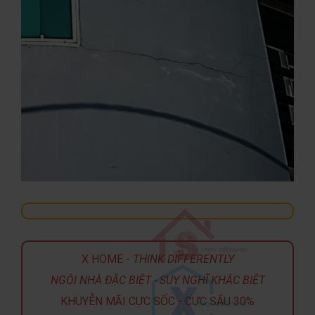
X HOME -
THINK DIFFERENTLY
NGÔI NHÀ ĐẶC BIỆT - SUY NGHĨ KHÁC BIỆT
KHUYỄN MÃI CỰC SỐC - CỰC SÂU 30%