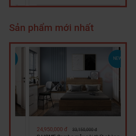
Sản phẩm mới nhất
NEW
NEW
27,990,000 đ
31,050,000 đ