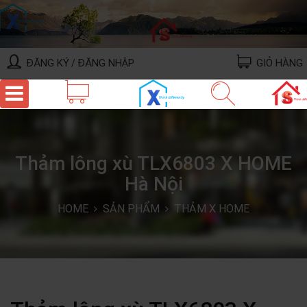
ĐĂNG KÝ
ĐĂNG NHẬP
GIỎ HÀNG
/
Thảm lông xù TLX6803 X HOME
Hà Nội
HOME
SẢN PHẨM
THẢM X HOME