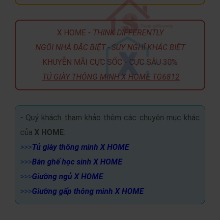
X HOME -
THINK DIFFERENTLY
NGÔI NHÀ ĐẶC BIỆT - SUY NGHĨ KHÁC BIỆT
KHUYỄN MÃI CỰC SỐC - CỰC SÂU 30%
TỦ GIÀY THÔNG MINH X HOME TG6812
- Quý khách tham khảo thêm các chuyên mục khác
của
X HOME
:
>>>
Tủ giày thông minh X HOME
>>>
Bàn ghế học sinh X HOME
>>>
Giường ngủ X HOME
>>>
Giường gấp thông minh X HOME