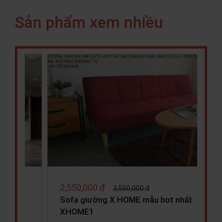
Sản phẩm xem nhiều
3,750,000 đ
3,980,000 đ
 nhất
Sofa Mliving X HOME Ha Noi SF6801