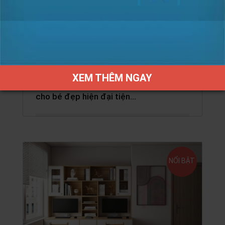
Giá liên hệ HOTLINE
XEM THÊM NGAY
S HOME Combo mẫu nội thất phòng ngủ
cho bé đẹp hiện đại tiện…
NỔI BẬT