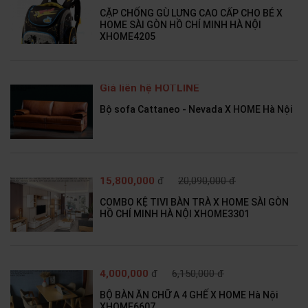
CẶP CHỐNG GÙ LƯNG CAO CẤP CHO BÉ X
HOME SÀI GÒN HỒ CHÍ MINH HÀ NỘI
XHOME4205
Giá liên hệ HOTLINE
Bộ sofa Cattaneo - Nevada X HOME Hà Nội
15,800,000
đ
20,090,000 đ
COMBO KỆ TIVI BÀN TRÀ X HOME SÀI GÒN
HỒ CHÍ MINH HÀ NỘI XHOME3301
4,000,000
đ
6,150,000 đ
BỘ BÀN ĂN CHỮ A 4 GHẾ X HOME Hà Nội
XHOME6607