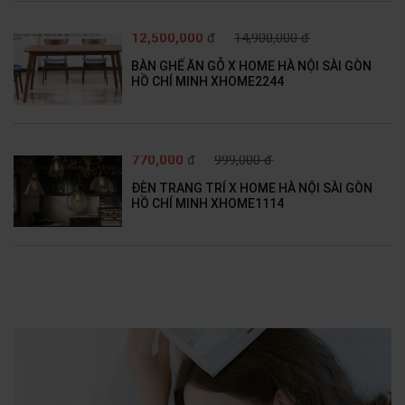
12,500,000
đ
14,900,000 đ
BÀN GHẾ ĂN GỖ X HOME HÀ NỘI SÀI GÒN
HỒ CHÍ MINH XHOME2244
770,000
đ
999,000 đ
ĐÈN TRANG TRÍ X HOME HÀ NỘI SÀI GÒN
HỒ CHÍ MINH XHOME1114