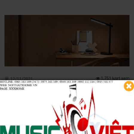
1,751 lượt xem
12/11/2021
Những lợi ích tuyệt vời đèn chống cận không dây
đem lại