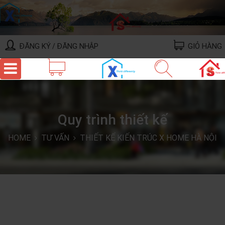
ĐĂNG KÝ
ĐĂNG NHẬP
GIỎ HÀNG
/
Quy trình thiết kế
HOME
TƯ VẤN
THIẾT KẾ KIẾN TRÚC X HOME HÀ NỘI