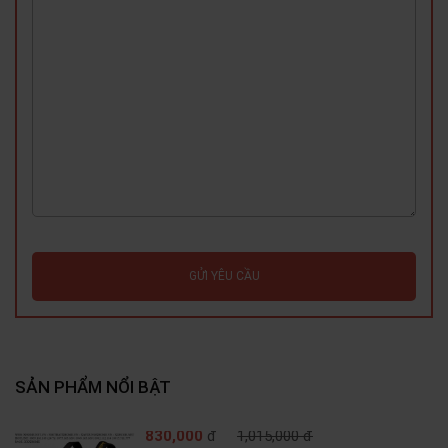
GỬI YÊU CẦU
SẢN PHẨM NỔI BẬT
830,000
đ
1,015,000 đ