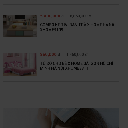
5,400,000
đ
6,850,000 đ
COMBO KỆ TIVI BÀN TRÀ X HOME Hà Nội
XHOME9109
850,000
đ
1,450,000 đ
TỦ ĐỒ CHO BÉ X HOME SÀI GÒN HỒ CHÍ
MINH HÀ NỘI XHOME3311