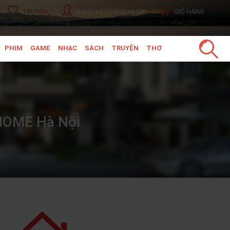
TRUYỆN
ĐĂNG KÝ / ĐĂNG NHẬP
GIỎ HÀNG
PHIM
GAME
NHẠC
SÁCH
TRUYỆN
THƠ
 HOME Hà Nội