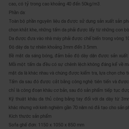
cao, có tỷ trong cao khoảng 40 đến 50kg/m3.
Phần da:
Toàn bộ phần nguyên liệu da được sử dụng sản xuất sản ph
chọn khắt khe, những tấm da phải được lấy từ những con bò
Da được đưa vào nhà máy phải được chế biến trong vòng 1
Độ dày da tự nhiên khoảng 3mm đến 3.5mm.
Bề mặt da sáng bóng, đảm bảo độ dày dặn được sản xuất dự
Mỗi một tấm da đều có sự chênh lệch không đáng kể về mà
mặt da là khác nhau và chúng được kiểm tra, lựa chọn cho 
Tấm da sau đó được cắt bằng công nghệ tiên tiến và được
chỉ là công đoạn khâu cơ bản, sau đó sản phẩm tiếp tục đư
Kỹ thuật khâu da thủ công bằng tay đối với da dày từ 3m
khác nhưng với kinh nghiệm gần 70 năm nó đã tạo cho sản p
Kích thước sản phẩm
Sofa ghế đơn: 1150 x 1050 x 850 mm