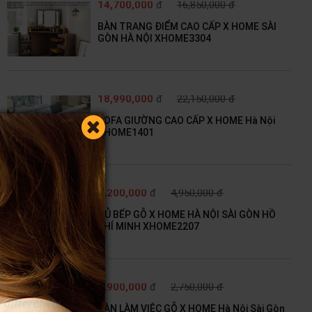
14,700,000
đ
16,850,000 đ
BÀN TRANG ĐIỂM CAO CẤP X HOME SÀI
GÒN HÀ NỘI XHOME3304
18,990,000
đ
22,150,000 đ
SOFA GIƯỜNG CAO CẤP X HOME Hà Nội
XHOME1401
3,200,000
đ
4,950,000 đ
TỦ BẾP GỖ X HOME HÀ NỘI SÀI GÒN HỒ
CHÍ MINH XHOME2207
1,900,000
đ
2,750,000 đ
BÀN LÀM VIỆC GỖ X HOME Hà Nội Sài Gòn