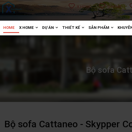
X HOME
S HOME
HOME
X HOME
DỰ ÁN
THIẾT KẾ
SẢN PHẨM
KHUYỄN
Bộ sofa Cat
Bộ sofa Cattaneo - Skypper 