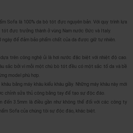
ẩm Sofa là 100% da bò tót đực nguyên bản. Với quy trình lựa
 tót đực trưởng thành ở vùng Nam nước Đức và Italy.
0 ngày để đảm bảo phẩm chất của da được giữ tự nhiên.
a trên công nghệ ủi là hơi nước đặc biệt với nhiệt độ cao.
u sắc bởi vì mỗi một chú bò tót đều có một sắc tố da và bề
từng model phù hợp.
 khâu bằng máy khâu kiểu khâu giầy. Những máy khâu này mới
ợc chỉnh sửa thủ công bằng tay để tạo sự độc đáo.
m đến 3.5mm là điều gần như không thể đối với các công ty
hẩm Sofa của chúng tôi sự độc đáo, khác biệt.