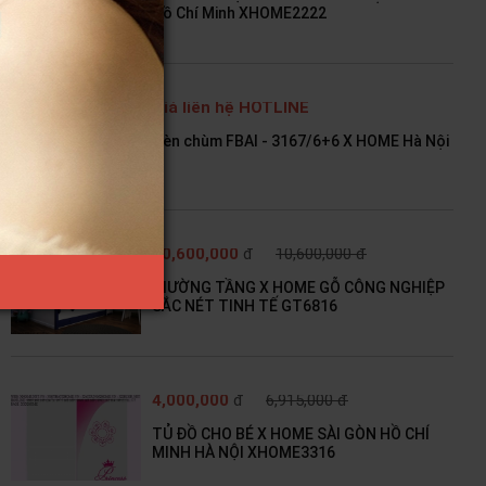
Hồ Chí Minh XHOME2222
Giá liên hệ HOTLINE
Đèn chùm FBAI - 3167/6+6 X HOME Hà Nội
10,600,000
đ
10,600,000 đ
GIƯỜNG TẦNG X HOME GỖ CÔNG NGHIỆP
SẮC NÉT TINH TẾ GT6816
4,000,000
đ
6,915,000 đ
TỦ ĐỒ CHO BÉ X HOME SÀI GÒN HỒ CHÍ
MINH HÀ NỘI XHOME3316