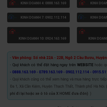
KINH DOANH 4: 0888.163.169
KINH DOAN
KINH DOANH 7: 0902.112.114
KINH DOAN
KINH DOANH 10: 0924.163.169
KINH DOANH
-
Văn phòng: Số nhà 22A - 22B, Ngõ 2 Cầu Bươu, Huyện
-
Quý khách có thể đặt hàng ngay trên
WEBSITE
hoặc q
- 0888.163.169 - 0789.163.169 - 0902.112.114 - 0915.51
- Quý khách cũng có thể xem hàng và mua hàng trực tiếp
Đa 1, Xã Cần Kiệm, Huyện Thạch Thất, Thành phố Hà Nội. 
phí đi lại hoặc xe ô tô của X HOME đưa đón
)
)