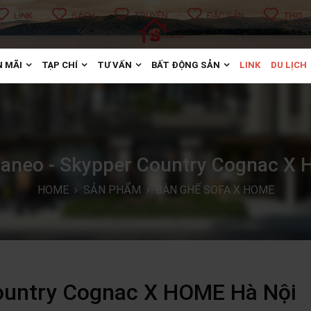
LINK
SÁCH
TRUYỆN
ĐẶC SẢN
THƠ
 MÃI
TẠP CHÍ
TƯ VẤN
BẤT ĐỘNG SẢN
LINK
DU LỊCH
taneo - Skypper Country Cognac X
HOME
SẢN PHẨM
BÀN GHẾ SOFA X HOME
Country Cognac X HOME Hà Nội