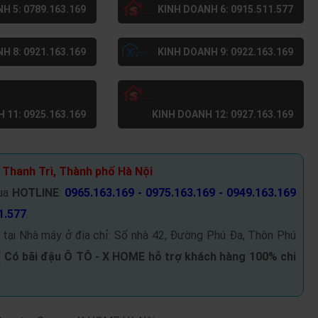
H 5: 0789.163.169
KINH DOANH 6: 0915.511.577
H 8: 0921.163.169
KINH DOANH 9: 0922.163.169
 11: 0925.163.169
KINH DOANH 12: 0927.163.169
 Thanh Trì, Thành phố Hà Nội
ua
HOTLINE
:
0965.163.169 - 0975.163.169 - 0949.163.169
1.577
.
 tại Nhà máy ở địa chỉ: Số nhà 42, Đường Phú Đa, Thôn Phú
(
Có bãi đậu Ô TÔ -
X HOME hỗ trợ khách hàng 100% chi