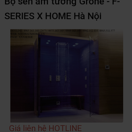
Bộ sen âm tường Grohe - F-
SERIES X HOME Hà Nội
Giá liên hệ HOTLINE