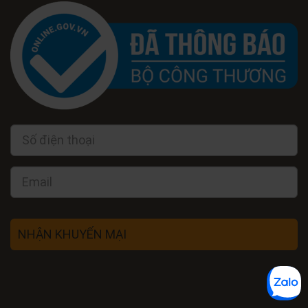
NHẬN KHUYẾN MẠI