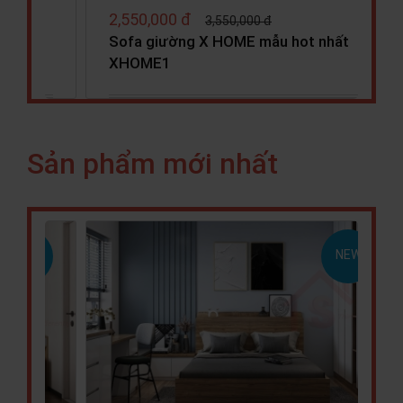
3,750,000 đ
3,980,000 đ
 nhất
Sofa Mliving X HOME Ha Noi SF6801
Sản phẩm mới nhất
NEW
NEW