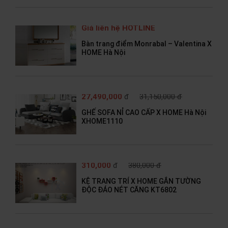
Giá liên hệ HOTLINE
Bàn trang điểm Monrabal – Valentina X
HOME Hà Nội
27,490,000
đ
31,150,000 đ
GHẾ SOFA NỈ CAO CẤP X HOME Hà Nội
XHOME1110
310,000
đ
380,000 đ
KỆ TRANG TRÍ X HOME GẮN TƯỜNG
ĐỘC ĐÁO NÉT CĂNG KT6802