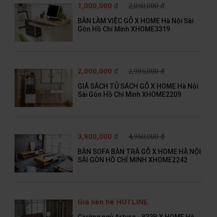
1,000,000
đ
2,050,000 đ
BÀN LÀM VIỆC GỖ X HOME Hà Nội Sài
Gòn Hồ Chí Minh XHOME3319
2,000,000
đ
2,985,000 đ
GIÁ SÁCH TỦ SÁCH GỖ X HOME Hà Nội
Sài Gòn Hồ Chí Minh XHOME2209
3,900,000
đ
4,950,000 đ
BÀN SOFA BÀN TRÀ GỖ X HOME HÀ NỘI
SÀI GÒN HỒ CHÍ MINH XHOME2242
Giá liên hệ HOTLINE