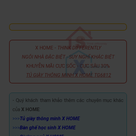
X HOME -
THINK DIFFERENTLY
NGÔI NHÀ ĐẶC BIỆT - SUY NGHĨ KHÁC BIỆT
KHUYỄN MÃI CỰC SỐC - CỰC SÂU 30%
TỦ GIÀY THÔNG MINH X HOME TG6812
- Quý khách tham khảo thêm các chuyên mục khác
của
X HOME
:
>>>
Tủ giày thông minh X HOME
>>>
Bàn ghế học sinh X HOME