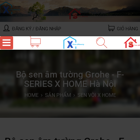
ĐĂNG KÝ
ĐĂNG NHẬP
GIỎ HÀNG
/
Bộ sen âm tường Grohe - F-
SERIES X HOME Hà Nội
HOME
SẢN PHẨM
SEN VÒI X HOME