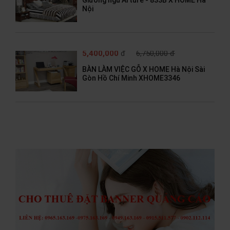
Giường ngủ Arture - 833B X HOME Hà
Nội
5,400,000
đ
6,750,000 đ
BÀN LÀM VIỆC GỖ X HOME Hà Nội Sài
Gòn Hồ Chí Minh XHOME3346