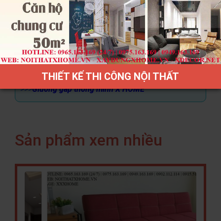
- Quý khách tham khảo thêm các chuyên mục khác
của
X HOME
:
>>>
Tủ giày thông minh X HOME
>>>
Bàn ghế học sinh X HOME
>>>
Giường ngủ X HOME
THIẾT KẾ THI CÔNG NỘI THẤT
>>>
Giường gấp thông minh X HOME
Sản phẩm xem nhiều