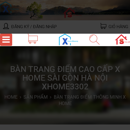
ĐĂNG KÝ
ĐĂNG NHẬP
GIỎ HÀNG
/
BÀN TRANG ĐIỂM CAO CẤP X
HOME SÀI GÒN HÀ NỘI
XHOME3302
HOME
SẢN PHẨM
BÀN TRANG ĐIỂM THÔNG MINH X
HOME