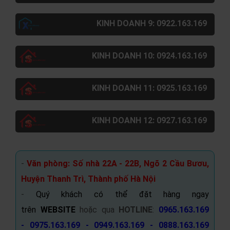
KINH DOANH 9: 0922.163.169
KINH DOANH 10: 0924.163.169
KINH DOANH 11: 0925.163.169
KINH DOANH 12: 0927.163.169
-
Văn phòng: Số nhà 22A - 22B, Ngõ 2 Cầu Bươu,
Huyện Thanh Trì, Thành phố Hà Nội
-
Quý khách có thể đặt hàng ngay
trên
WEBSITE
hoặc qua
HOTLINE
:
0965.163.169
- 0975.163.169 - 0949.163.169 - 0888.163.169