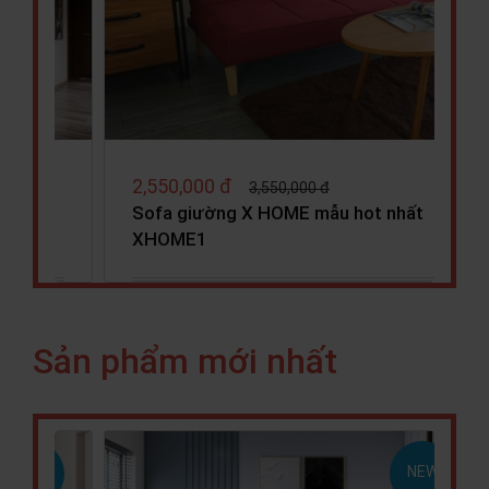
3,750,000 đ
3,980,000 đ
 nhất
Sofa Mliving X HOME Ha Noi SF6801
Sản phẩm mới nhất
NEW
NEW