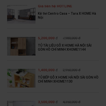
Giá liên hệ HOTLINE
Kệ tivi Centro Casa – Tara X HOME Hà
Nội
5,200,000
đ
7,980,000 đ
TỦ TÀI LIỆU GỖ X HOME HÀ NỘI SÀI
GÒN HỒ CHÍ MINH XHOME1144
1,400,000
đ
2,950,000 đ
TỦ BẾP GỖ X HOME HÀ NỘI SÀI GÒN HỒ
CHÍ MINH XHOME1130
3,500,000
đ
4,350,000 đ