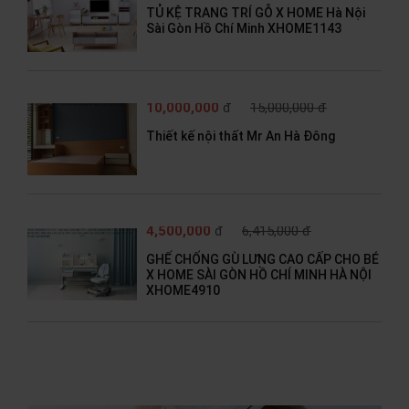
TỦ KỆ TRANG TRÍ GỖ X HOME Hà Nội
Sài Gòn Hồ Chí Minh XHOME1143
10,000,000
đ
15,000,000 đ
Thiết kế nội thất Mr An Hà Đông
4,500,000
đ
6,415,000 đ
GHẾ CHỐNG GÙ LƯNG CAO CẤP CHO BÉ
X HOME SÀI GÒN HỒ CHÍ MINH HÀ NỘI
XHOME4910