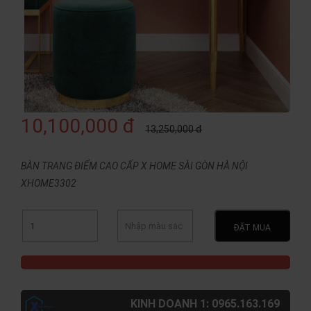
10,100,000 đ
13,250,000 đ
BÀN TRANG ĐIỂM CAO CẤP X HOME SÀI GÒN HÀ NỘI
XHOME3302
ĐẶT MUA
KINH DOANH 1: 0965.163.169