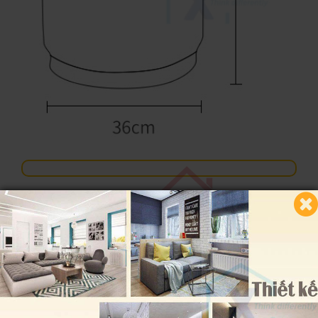
X HOME -
THINK DIFFERENTLY
NGÔI NHÀ ĐẶC BIỆT - SUY NGHĨ KHÁC BIỆT
KHUYỄN MÃI CỰC SỐC - CỰC SÂU 30%
TỦ GIÀY THÔNG MINH X HOME TG6812