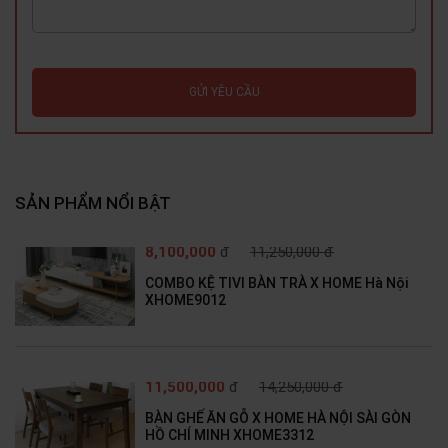
GỬI YÊU CẦU
SẢN PHẨM NỔI BẬT
8,100,000
đ
11,250,000 đ
COMBO KỆ TIVI BÀN TRÀ X HOME Hà Nội
XHOME9012
11,500,000
đ
14,250,000 đ
BÀN GHẾ ĂN GỖ X HOME HÀ NỘI SÀI GÒN
HỒ CHÍ MINH XHOME3312