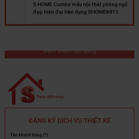
g ngủ
S HOME Combo mẫu nội thất phòng ngủ
1
cho bé đẹp hiện đại tiện…
Xem thêm nội dung
TỦ ĐẦU GIƯỜNG X HOME
ĐĂNG KÝ DỊCH VỤ THIẾT KẾ
Tên khách hàng (*)