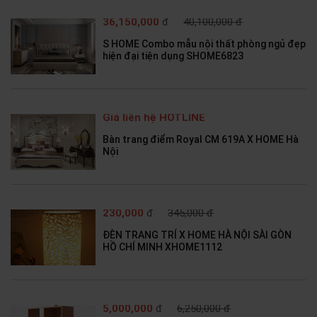
36,150,000
đ
40,100,000 đ
S HOME Combo mẫu nội thất phòng ngủ đẹp
hiện đại tiện dụng SHOME6823
Giá liên hệ HOTLINE
Bàn trang điểm Royal CM 619A X HOME Hà
Nội
230,000
đ
345,000 đ
ĐÈN TRANG TRÍ X HOME HÀ NỘI SÀI GÒN
HỒ CHÍ MINH XHOME1112
5,000,000
đ
6,250,000 đ