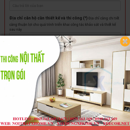
Địa chỉ căn hộ cần thiết kế và thi công (*)
Địa chỉ càng chi tiết
càng thuận lợi cho quá trình triển khai công tác khảo sát và thiết kế
sau này
Số điện thoại để X HOME có thể liên hệ với bạn (*)
Yêu cầu
chính xách để thuận lợi cho quá trình triển khai công tác khảo sát và
thiết kế sau này
Địa chỉ email
Miêu tả sơ bộ về căn hộ quý khách muốn X HOME thiết kế
Số phòng - Diện tích - Công năng các phòng - Khoảng thời gian quý
khách cần có các sản phẩm nội thất lắp đặt hoàn thiện