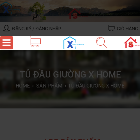
ĐĂNG KÝ
ĐĂNG NHẬP
GIỎ HÀNG
/
TỦ ĐẦU GIƯỜNG X HOME
HOME
SẢN PHẨM
TỦ ĐẦU GIƯỜNG X HOME